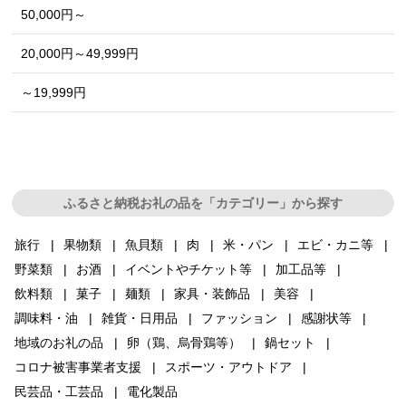
50,000円～
20,000円～49,999円
～19,999円
ふるさと納税お礼の品を「カテゴリー」から探す
旅行
果物類
魚貝類
肉
米・パン
エビ・カニ等
野菜類
お酒
イベントやチケット等
加工品等
飲料類
菓子
麺類
家具・装飾品
美容
調味料・油
雑貨・日用品
ファッション
感謝状等
地域のお礼の品
卵（鶏、烏骨鶏等）
鍋セット
コロナ被害事業者支援
スポーツ・アウトドア
民芸品・工芸品
電化製品