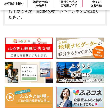
旅行クーポン
旅行クーポン
全ての
旅行先から探す
ことはできません。
から探す
ご利用ガイド
お礼の品
お手数ですが、自治体のホームページ等をご確認く
ださい。