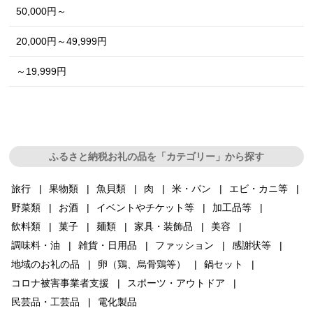
50,000円～
20,000円～49,999円
～19,999円
ふるさと納税お礼の品を「カテゴリー」から探す
旅行
果物類
魚貝類
肉
米・パン
エビ・カニ等
野菜類
お酒
イベントやチケット等
加工品等
飲料類
菓子
麺類
家具・装飾品
美容
調味料・油
雑貨・日用品
ファッション
感謝状等
地域のお礼の品
卵（鶏、烏骨鶏等）
鍋セット
コロナ被害事業者支援
スポーツ・アウトドア
民芸品・工芸品
電化製品