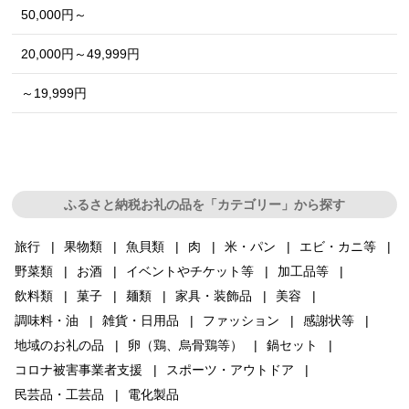
50,000円～
20,000円～49,999円
～19,999円
ふるさと納税お礼の品を「カテゴリー」から探す
旅行
果物類
魚貝類
肉
米・パン
エビ・カニ等
野菜類
お酒
イベントやチケット等
加工品等
飲料類
菓子
麺類
家具・装飾品
美容
調味料・油
雑貨・日用品
ファッション
感謝状等
地域のお礼の品
卵（鶏、烏骨鶏等）
鍋セット
コロナ被害事業者支援
スポーツ・アウトドア
民芸品・工芸品
電化製品