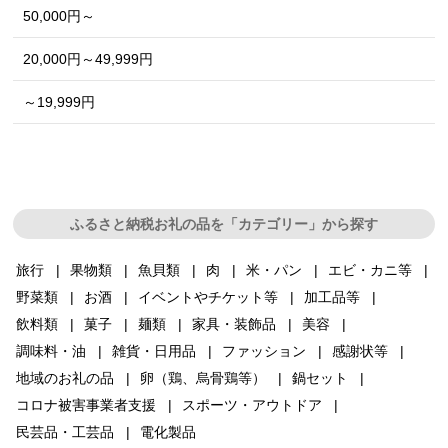
50,000円～
20,000円～49,999円
～19,999円
ふるさと納税お礼の品を「カテゴリー」から探す
旅行
果物類
魚貝類
肉
米・パン
エビ・カニ等
野菜類
お酒
イベントやチケット等
加工品等
飲料類
菓子
麺類
家具・装飾品
美容
調味料・油
雑貨・日用品
ファッション
感謝状等
地域のお礼の品
卵（鶏、烏骨鶏等）
鍋セット
コロナ被害事業者支援
スポーツ・アウトドア
民芸品・工芸品
電化製品