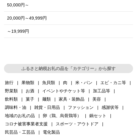
50,000円～
20,000円～49,999円
～19,999円
ふるさと納税お礼の品を「カテゴリー」から探す
旅行
果物類
魚貝類
肉
米・パン
エビ・カニ等
野菜類
お酒
イベントやチケット等
加工品等
飲料類
菓子
麺類
家具・装飾品
美容
調味料・油
雑貨・日用品
ファッション
感謝状等
地域のお礼の品
卵（鶏、烏骨鶏等）
鍋セット
コロナ被害事業者支援
スポーツ・アウトドア
民芸品・工芸品
電化製品