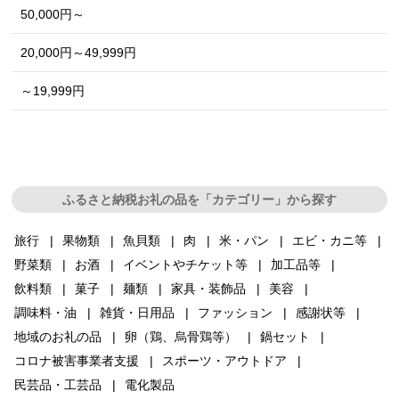
50,000円～
20,000円～49,999円
～19,999円
ふるさと納税お礼の品を「カテゴリー」から探す
旅行
果物類
魚貝類
肉
米・パン
エビ・カニ等
野菜類
お酒
イベントやチケット等
加工品等
飲料類
菓子
麺類
家具・装飾品
美容
調味料・油
雑貨・日用品
ファッション
感謝状等
地域のお礼の品
卵（鶏、烏骨鶏等）
鍋セット
コロナ被害事業者支援
スポーツ・アウトドア
民芸品・工芸品
電化製品