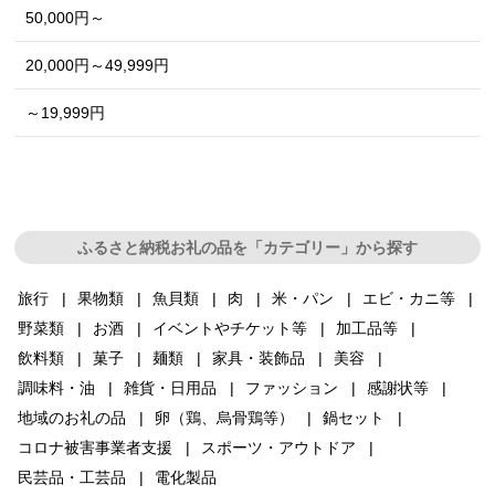
50,000円～
20,000円～49,999円
～19,999円
ふるさと納税お礼の品を「カテゴリー」から探す
旅行
果物類
魚貝類
肉
米・パン
エビ・カニ等
野菜類
お酒
イベントやチケット等
加工品等
飲料類
菓子
麺類
家具・装飾品
美容
調味料・油
雑貨・日用品
ファッション
感謝状等
地域のお礼の品
卵（鶏、烏骨鶏等）
鍋セット
コロナ被害事業者支援
スポーツ・アウトドア
民芸品・工芸品
電化製品