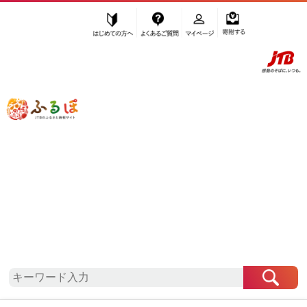
はじめての方へ
よくあるご質問
マイページ
寄附する
ふるぽ JTBのふるさと納税サイト
「ふるさと納税」TOP
地域から探す
中部地方から探す
長野県から探す
長和町
長野県
長和町
お礼の品一覧
自治体情報
「長野県長和町」はふるぽからお申込みをすること