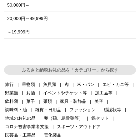
50,000円～
20,000円～49,999円
～19,999円
ふるさと納税お礼の品を「カテゴリー」から探す
旅行
果物類
魚貝類
肉
米・パン
エビ・カニ等
野菜類
お酒
イベントやチケット等
加工品等
飲料類
菓子
麺類
家具・装飾品
美容
調味料・油
雑貨・日用品
ファッション
感謝状等
地域のお礼の品
卵（鶏、烏骨鶏等）
鍋セット
コロナ被害事業者支援
スポーツ・アウトドア
民芸品・工芸品
電化製品