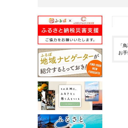
「鳥
お手