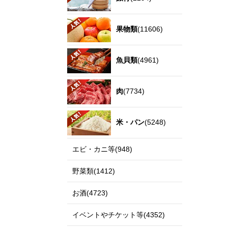
果物類
(11606)
魚貝類
(4961)
肉
(7734)
米・パン
(5248)
エビ・カニ等(948)
野菜類(1412)
お酒(4723)
イベントやチケット等(4352)