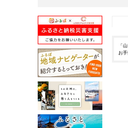
「山
お手