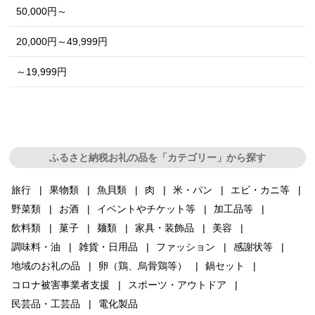
50,000円～
20,000円～49,999円
～19,999円
ふるさと納税お礼の品を「カテゴリー」から探す
旅行
果物類
魚貝類
肉
米・パン
エビ・カニ等
野菜類
お酒
イベントやチケット等
加工品等
飲料類
菓子
麺類
家具・装飾品
美容
調味料・油
雑貨・日用品
ファッション
感謝状等
地域のお礼の品
卵（鶏、烏骨鶏等）
鍋セット
コロナ被害事業者支援
スポーツ・アウトドア
民芸品・工芸品
電化製品