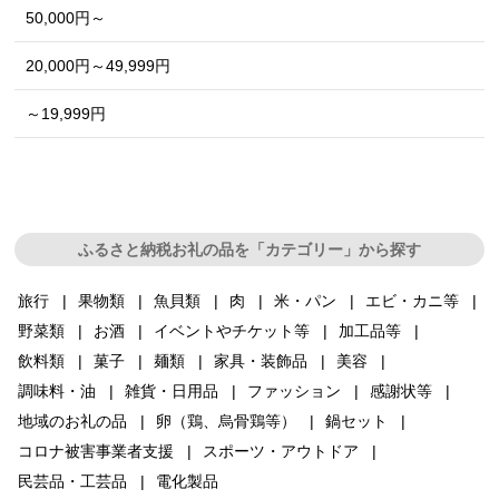
50,000円～
20,000円～49,999円
～19,999円
ふるさと納税お礼の品を「カテゴリー」から探す
旅行
果物類
魚貝類
肉
米・パン
エビ・カニ等
野菜類
お酒
イベントやチケット等
加工品等
飲料類
菓子
麺類
家具・装飾品
美容
調味料・油
雑貨・日用品
ファッション
感謝状等
地域のお礼の品
卵（鶏、烏骨鶏等）
鍋セット
コロナ被害事業者支援
スポーツ・アウトドア
民芸品・工芸品
電化製品