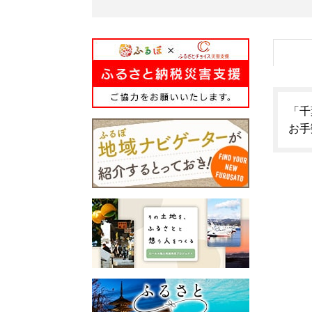
「千
お手