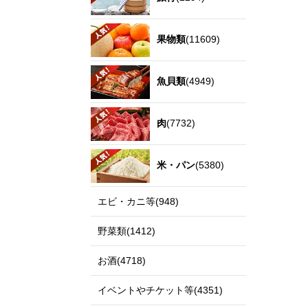
果物類
(11609)
魚貝類
(4949)
肉
(7732)
米・パン
(5380)
エビ・カニ等(948)
野菜類(1412)
お酒(4718)
イベントやチケット等(4351)