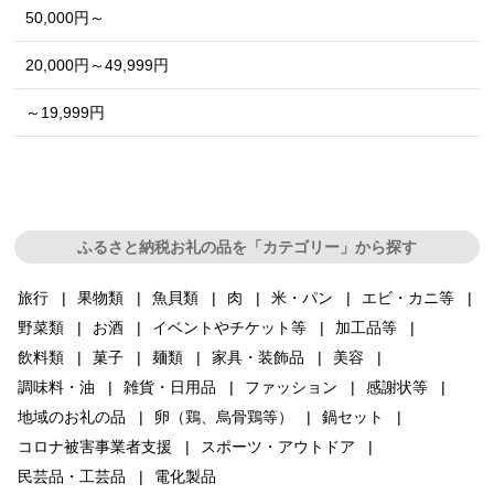
50,000円～
20,000円～49,999円
～19,999円
ふるさと納税お礼の品を「カテゴリー」から探す
旅行
果物類
魚貝類
肉
米・パン
エビ・カニ等
野菜類
お酒
イベントやチケット等
加工品等
飲料類
菓子
麺類
家具・装飾品
美容
調味料・油
雑貨・日用品
ファッション
感謝状等
地域のお礼の品
卵（鶏、烏骨鶏等）
鍋セット
コロナ被害事業者支援
スポーツ・アウトドア
民芸品・工芸品
電化製品