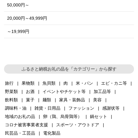
50,000円～
20,000円～49,999円
～19,999円
ふるさと納税お礼の品を「カテゴリー」から探す
旅行
果物類
魚貝類
肉
米・パン
エビ・カニ等
野菜類
お酒
イベントやチケット等
加工品等
飲料類
菓子
麺類
家具・装飾品
美容
調味料・油
雑貨・日用品
ファッション
感謝状等
地域のお礼の品
卵（鶏、烏骨鶏等）
鍋セット
コロナ被害事業者支援
スポーツ・アウトドア
民芸品・工芸品
電化製品