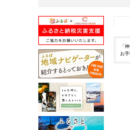
「神
お手