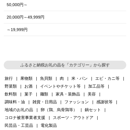
50,000円～
20,000円～49,999円
～19,999円
ふるさと納税お礼の品を「カテゴリー」から探す
旅行
果物類
魚貝類
肉
米・パン
エビ・カニ等
野菜類
お酒
イベントやチケット等
加工品等
飲料類
菓子
麺類
家具・装飾品
美容
調味料・油
雑貨・日用品
ファッション
感謝状等
地域のお礼の品
卵（鶏、烏骨鶏等）
鍋セット
コロナ被害事業者支援
スポーツ・アウトドア
民芸品・工芸品
電化製品