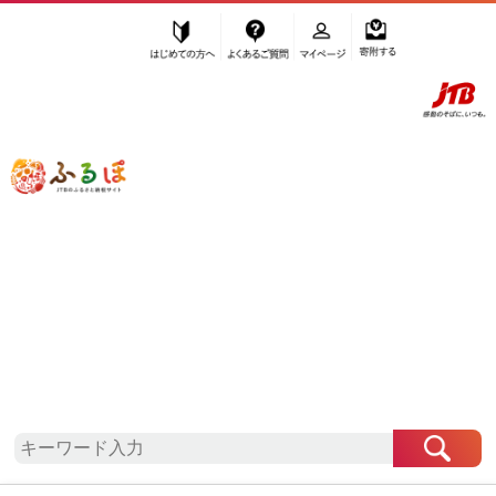
はじめての方へ
よくあるご質問
マイページ
寄附する
ふるぽ JTBのふるさと納税サイト
「ふるさと納税」TOP
地域から探す
関東地方から探す
栃木県から探す
壬生町
栃木県
壬生町
お礼の品一覧
自治体情報
「栃木県壬生町」はふるぽからお申込みをすること