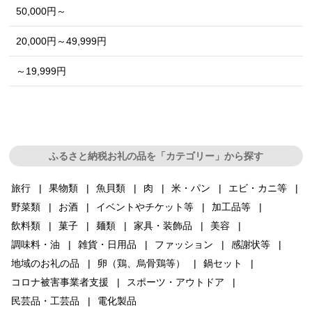
50,000円～
20,000円～49,999円
～19,999円
ふるさと納税お礼の品を「カテゴリー」から探す
旅行
果物類
魚貝類
肉
米・パン
エビ・カニ等
野菜類
お酒
イベントやチケット等
加工品等
飲料類
菓子
麺類
家具・装飾品
美容
調味料・油
雑貨・日用品
ファッション
感謝状等
地域のお礼の品
卵（鶏、烏骨鶏等）
鍋セット
コロナ被害事業者支援
スポーツ・アウトドア
民芸品・工芸品
電化製品