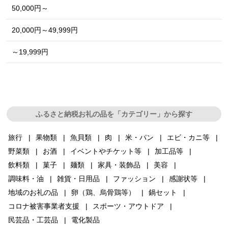
50,000円～
20,000円～49,999円
～19,999円
ふるさと納税お礼の品を「カテゴリー」から探す
旅行
果物類
魚貝類
肉
米・パン
エビ・カニ等
野菜類
お酒
イベントやチケット等
加工品等
飲料類
菓子
麺類
家具・装飾品
美容
調味料・油
雑貨・日用品
ファッション
感謝状等
地域のお礼の品
卵（鶏、烏骨鶏等）
鍋セット
コロナ被害事業者支援
スポーツ・アウトドア
民芸品・工芸品
電化製品