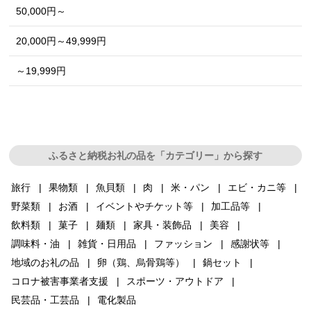
50,000円～
20,000円～49,999円
～19,999円
ふるさと納税お礼の品を「カテゴリー」から探す
旅行
果物類
魚貝類
肉
米・パン
エビ・カニ等
野菜類
お酒
イベントやチケット等
加工品等
飲料類
菓子
麺類
家具・装飾品
美容
調味料・油
雑貨・日用品
ファッション
感謝状等
地域のお礼の品
卵（鶏、烏骨鶏等）
鍋セット
コロナ被害事業者支援
スポーツ・アウトドア
民芸品・工芸品
電化製品