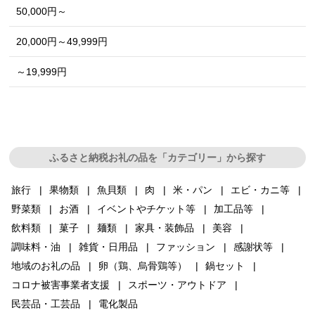
50,000円～
20,000円～49,999円
～19,999円
ふるさと納税お礼の品を「カテゴリー」から探す
旅行
果物類
魚貝類
肉
米・パン
エビ・カニ等
野菜類
お酒
イベントやチケット等
加工品等
飲料類
菓子
麺類
家具・装飾品
美容
調味料・油
雑貨・日用品
ファッション
感謝状等
地域のお礼の品
卵（鶏、烏骨鶏等）
鍋セット
コロナ被害事業者支援
スポーツ・アウトドア
民芸品・工芸品
電化製品