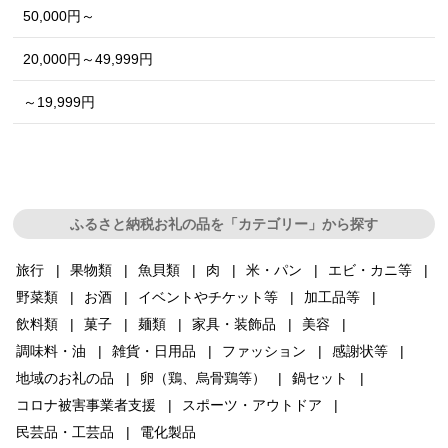
50,000円～
20,000円～49,999円
～19,999円
ふるさと納税お礼の品を「カテゴリー」から探す
旅行
果物類
魚貝類
肉
米・パン
エビ・カニ等
野菜類
お酒
イベントやチケット等
加工品等
飲料類
菓子
麺類
家具・装飾品
美容
調味料・油
雑貨・日用品
ファッション
感謝状等
地域のお礼の品
卵（鶏、烏骨鶏等）
鍋セット
コロナ被害事業者支援
スポーツ・アウトドア
民芸品・工芸品
電化製品