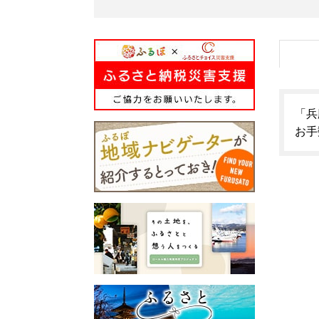
「兵
お手