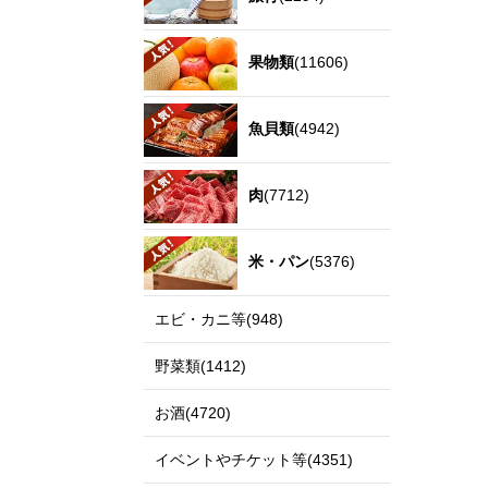
果物類
(11606)
魚貝類
(4942)
肉
(7712)
米・パン
(5376)
エビ・カニ等(948)
野菜類(1412)
お酒(4720)
イベントやチケット等(4351)