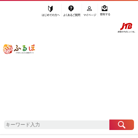
はじめての方へ
よくあるご質問
マイページ
寄附する
ふるぽ JTBのふるさと納税サイト
「ふるさと納税」TOP
地域から探す
近畿地方から探す
奈良県から探す
天理市
奈良県
天理市
お礼の品一覧
自治体情報
「奈良県天理市」はふるぽからお申込みをすること