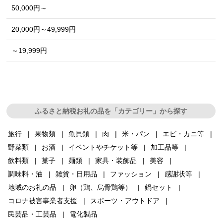
50,000円～
20,000円～49,999円
～19,999円
ふるさと納税お礼の品を「カテゴリー」から探す
旅行
果物類
魚貝類
肉
米・パン
エビ・カニ等
野菜類
お酒
イベントやチケット等
加工品等
飲料類
菓子
麺類
家具・装飾品
美容
調味料・油
雑貨・日用品
ファッション
感謝状等
地域のお礼の品
卵（鶏、烏骨鶏等）
鍋セット
コロナ被害事業者支援
スポーツ・アウトドア
民芸品・工芸品
電化製品