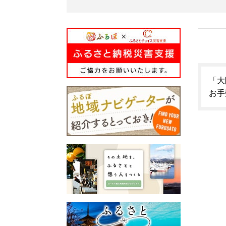
「大
お手