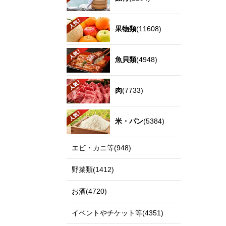
果物類
(11608)
魚貝類
(4948)
肉
(7733)
米・パン
(5384)
エビ・カニ等(948)
野菜類(1412)
お酒(4720)
イベントやチケット等(4351)