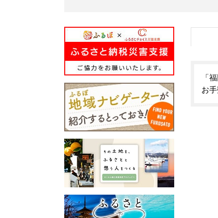
「福
お手