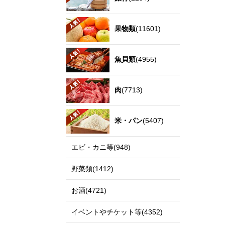
果物類
(11601)
魚貝類
(4955)
肉
(7713)
米・パン
(5407)
エビ・カニ等(948)
野菜類(1412)
お酒(4721)
イベントやチケット等(4352)