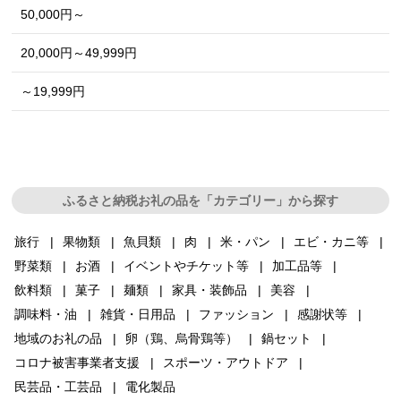
50,000円～
20,000円～49,999円
～19,999円
ふるさと納税お礼の品を「カテゴリー」から探す
旅行
果物類
魚貝類
肉
米・パン
エビ・カニ等
野菜類
お酒
イベントやチケット等
加工品等
飲料類
菓子
麺類
家具・装飾品
美容
調味料・油
雑貨・日用品
ファッション
感謝状等
地域のお礼の品
卵（鶏、烏骨鶏等）
鍋セット
コロナ被害事業者支援
スポーツ・アウトドア
民芸品・工芸品
電化製品