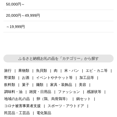
50,000円～
20,000円～49,999円
～19,999円
ふるさと納税お礼の品を「カテゴリー」から探す
旅行
果物類
魚貝類
肉
米・パン
エビ・カニ等
野菜類
お酒
イベントやチケット等
加工品等
飲料類
菓子
麺類
家具・装飾品
美容
調味料・油
雑貨・日用品
ファッション
感謝状等
地域のお礼の品
卵（鶏、烏骨鶏等）
鍋セット
コロナ被害事業者支援
スポーツ・アウトドア
民芸品・工芸品
電化製品