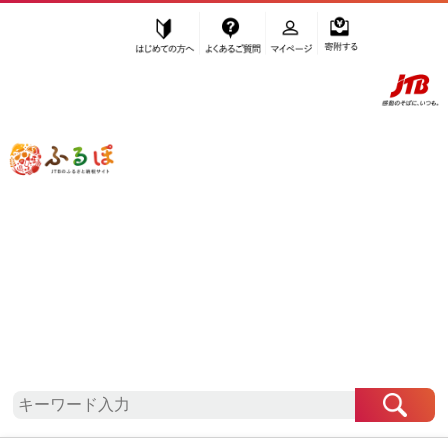
はじめての方へ
よくあるご質問
マイページ
寄附する
ふるぽ JTBのふるさと納税サイト
「ふるさと納税」TOP
地域から探す
四国地方から探す
高知県から探す
四万十市
高知県
四万十市
お礼の品一覧
自治体情報
「高知県四万十市」はふるぽからお申込みをするこ