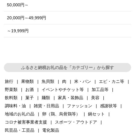
50,000円～
20,000円～49,999円
～19,999円
ふるさと納税お礼の品を「カテゴリー」から探す
旅行
果物類
魚貝類
肉
米・パン
エビ・カニ等
野菜類
お酒
イベントやチケット等
加工品等
飲料類
菓子
麺類
家具・装飾品
美容
調味料・油
雑貨・日用品
ファッション
感謝状等
地域のお礼の品
卵（鶏、烏骨鶏等）
鍋セット
コロナ被害事業者支援
スポーツ・アウトドア
民芸品・工芸品
電化製品