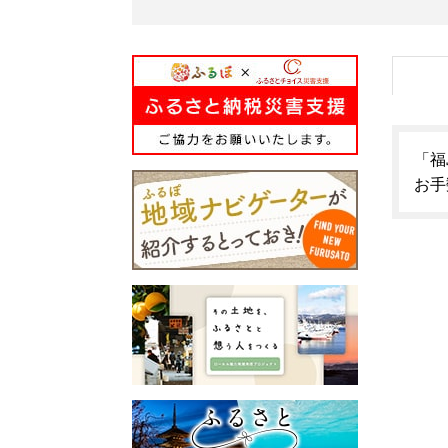
「福
お手