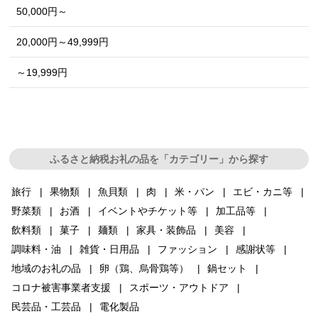
50,000円～
20,000円～49,999円
～19,999円
ふるさと納税お礼の品を「カテゴリー」から探す
旅行
果物類
魚貝類
肉
米・パン
エビ・カニ等
野菜類
お酒
イベントやチケット等
加工品等
飲料類
菓子
麺類
家具・装飾品
美容
調味料・油
雑貨・日用品
ファッション
感謝状等
地域のお礼の品
卵（鶏、烏骨鶏等）
鍋セット
コロナ被害事業者支援
スポーツ・アウトドア
民芸品・工芸品
電化製品