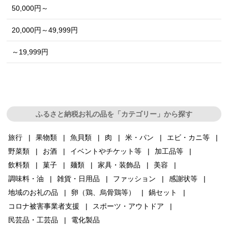
50,000円～
20,000円～49,999円
～19,999円
ふるさと納税お礼の品を「カテゴリー」から探す
旅行
果物類
魚貝類
肉
米・パン
エビ・カニ等
野菜類
お酒
イベントやチケット等
加工品等
飲料類
菓子
麺類
家具・装飾品
美容
調味料・油
雑貨・日用品
ファッション
感謝状等
地域のお礼の品
卵（鶏、烏骨鶏等）
鍋セット
コロナ被害事業者支援
スポーツ・アウトドア
民芸品・工芸品
電化製品