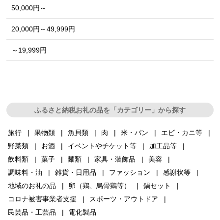
50,000円～
20,000円～49,999円
～19,999円
ふるさと納税お礼の品を「カテゴリー」から探す
旅行
果物類
魚貝類
肉
米・パン
エビ・カニ等
野菜類
お酒
イベントやチケット等
加工品等
飲料類
菓子
麺類
家具・装飾品
美容
調味料・油
雑貨・日用品
ファッション
感謝状等
地域のお礼の品
卵（鶏、烏骨鶏等）
鍋セット
コロナ被害事業者支援
スポーツ・アウトドア
民芸品・工芸品
電化製品