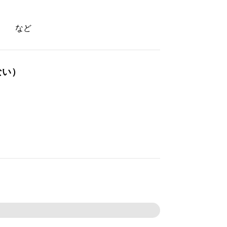
業 など
ない）