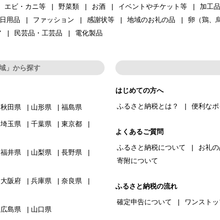
エビ・カニ等
野菜類
お酒
イベントやチケット等
加工
日用品
ファッション
感謝状等
地域のお礼の品
卵（鶏、
ア
民芸品・工芸品
電化製品
域」から探す
はじめての方へ
ふるさと納税とは？
便利なポ
秋田県
山形県
福島県
埼玉県
千葉県
東京都
よくあるご質問
ふるさと納税について
お礼の
福井県
山梨県
長野県
寄附について
大阪府
兵庫県
奈良県
ふるさと納税の流れ
確定申告について
ワンストッ
広島県
山口県