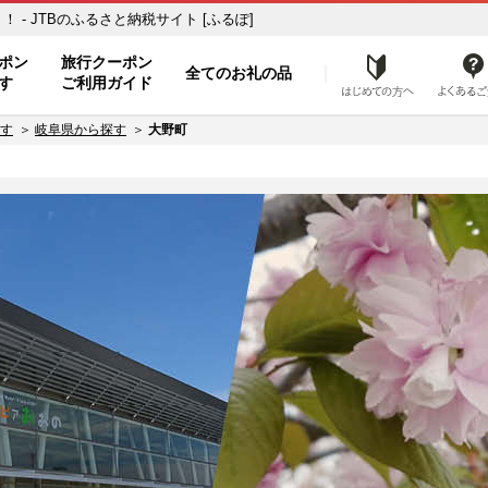
- JTBのふるさと納税サイト [ふるぽ]
ト
ポン
旅行クーポン
全てのお礼の品
はじめ
す
ご利用ガイド
す
岐阜県から探す
大野町