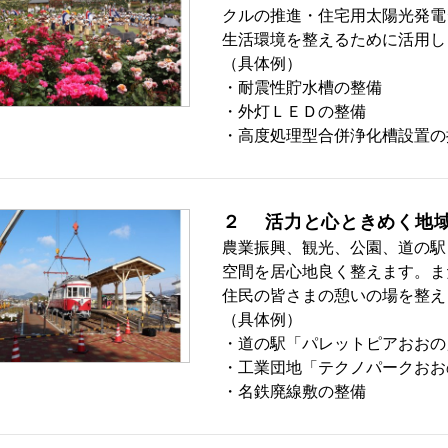
クルの推進・住宅用太陽光発電
生活環境を整えるために活用し
（具体例）
・耐震性貯水槽の整備
・外灯ＬＥＤの整備
・高度処理型合併浄化槽設置
２ 活力と心ときめく地
農業振興、観光、公園、道の駅
空間を居心地良く整えます。ま
住民の皆さまの憩いの場を整え
（具体例）
・道の駅「パレットピアおおの
・工業団地「テクノパークおお
・名鉄廃線敷