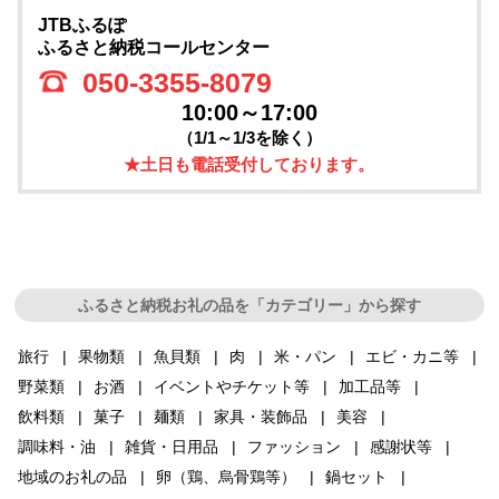
JTBふるぽ
ふるさと納税コールセンター
050-3355-8079
10:00～17:00
（1/1～1/3を除く）
★土日も電話受付しております。
ふるさと納税お礼の品を「カテゴリー」から探す
旅行
果物類
魚貝類
肉
米・パン
エビ・カニ等
野菜類
お酒
イベントやチケット等
加工品等
飲料類
菓子
麺類
家具・装飾品
美容
調味料・油
雑貨・日用品
ファッション
感謝状等
地域のお礼の品
卵（鶏、烏骨鶏等）
鍋セット