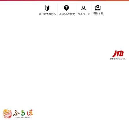
はじめての方へ
よくあるご質問
マイページ
寄附する
ふるぽ JTBのふるさと納税サイト
「ふるさと納税」TOP
地域から探す
中国地方から探す
岡山県から探す
岡山県
岡山県
岡山県
お礼の品を辞退して、自治体に寄附することができます。
お礼の品を受け取らず寄附のみ行う