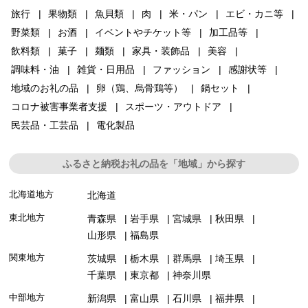
旅行
果物類
魚貝類
肉
米・パン
エビ・カニ等
野菜類
お酒
イベントやチケット等
加工品等
飲料類
菓子
麺類
家具・装飾品
美容
調味料・油
雑貨・日用品
ファッション
感謝状等
地域のお礼の品
卵（鶏、烏骨鶏等）
鍋セット
コロナ被害事業者支援
スポーツ・アウトドア
民芸品・工芸品
電化製品
ふるさと納税お礼の品を「地域」から探す
北海道地方
北海道
東北地方
青森県
岩手県
宮城県
秋田県
山形県
福島県
関東地方
茨城県
栃木県
群馬県
埼玉県
千葉県
東京都
神奈川県
中部地方
新潟県
富山県
石川県
福井県