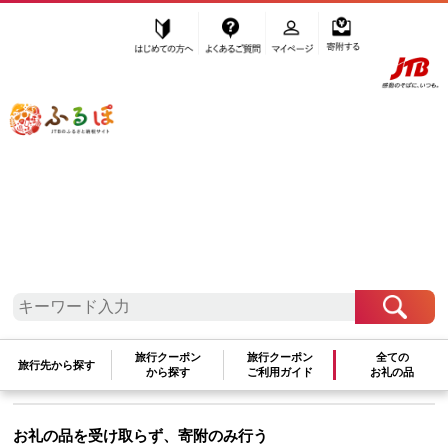
はじめての方へ
よくあるご質問
マイページ
寄附する
ふるぽ JTBのふるさと納税サイト
「ふるさと納税」TOP
地域から探す
関東地方から探す
茨城県から探す
美浦村
寄附額入力（お礼の品を辞退）
茨城県
美浦村
旅行クーポン
旅行クーポン
全ての
茨城県美浦村に寄附をする
旅行先から探す
から探す
ご利用ガイド
お礼の品
お礼の品を受け取らず、寄附のみ行う