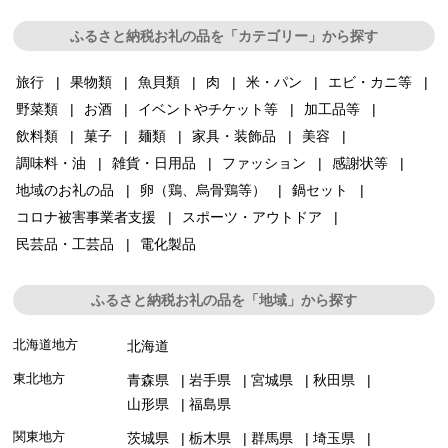
ふるさと納税お礼の品を「カテゴリー」から探す
旅行
果物類
魚貝類
肉
米・パン
エビ・カニ等
野菜類
お酒
イベントやチケット等
加工品等
飲料類
菓子
麺類
家具・装飾品
美容
調味料・油
雑貨・日用品
ファッション
感謝状等
地域のお礼の品
卵（鶏、烏骨鶏等）
鍋セット
コロナ被害事業者支援
スポーツ・アウトドア
民芸品・工芸品
電化製品
ふるさと納税お礼の品を「地域」から探す
北海道地方
北海道
東北地方
青森県
岩手県
宮城県
秋田県
山形県
福島県
関東地方
茨城県
栃木県
群馬県
埼玉県