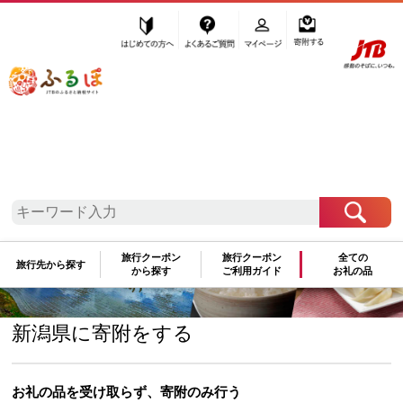
はじめての方へ
よくあるご質問
マイページ
寄附する
ふるぽ JTBのふるさと納税サイト
「ふるさと納税」TOP
地域から探す
中部地方から探す
新潟県から探す
新潟県
寄附額入力（お礼の品を辞退）
新潟県
旅行クーポン
旅行クーポン
全ての
新潟県
旅行先から探す
から探す
ご利用ガイド
お礼の品
新潟県に寄附をする
お礼の品を受け取らず、寄附のみ行う