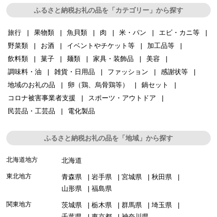
ふるさと納税お礼の品を「カテゴリー」から探す
旅行
果物類
魚貝類
肉
米・パン
エビ・カニ等
野菜類
お酒
イベントやチケット等
加工品等
飲料類
菓子
麺類
家具・装飾品
美容
調味料・油
雑貨・日用品
ファッション
感謝状等
地域のお礼の品
卵（鶏、烏骨鶏等）
鍋セット
コロナ被害事業者支援
スポーツ・アウトドア
民芸品・工芸品
電化製品
ふるさと納税お礼の品を「地域」から探す
北海道地方
北海道
東北地方
青森県
岩手県
宮城県
秋田県
山形県
福島県
関東地方
茨城県
栃木県
群馬県
埼玉県
千葉県
東京都
神奈川県