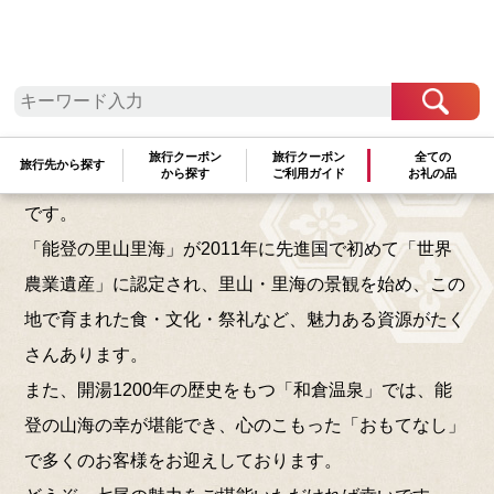
七尾市は石川県の北部、能登半島の中央部に位置し、人
旅行クーポン
旅行クーポン
全ての
旅行先から探す
から探す
ご利用ガイド
お礼の品
口約5万5千人（平成27年国勢調査）の能登の中核都市
です。
「能登の里山里海」が2011年に先進国で初めて「世界
農業遺産」に認定され、里山・里海の景観を始め、この
地で育まれた食・文化・祭礼など、魅力ある資源がたく
さんあります。
また、開湯1200年の歴史をもつ「和倉温泉」では、能
登の山海の幸が堪能でき、心のこもった「おもてなし」
で多くのお客様をお迎えしております。