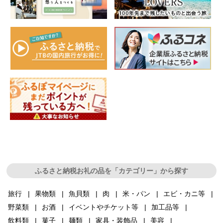
ふるさと納税お礼の品を「カテゴリー」から探す
旅行
果物類
魚貝類
肉
米・パン
エビ・カニ等
野菜類
お酒
イベントやチケット等
加工品等
飲料類
菓子
麺類
家具・装飾品
美容