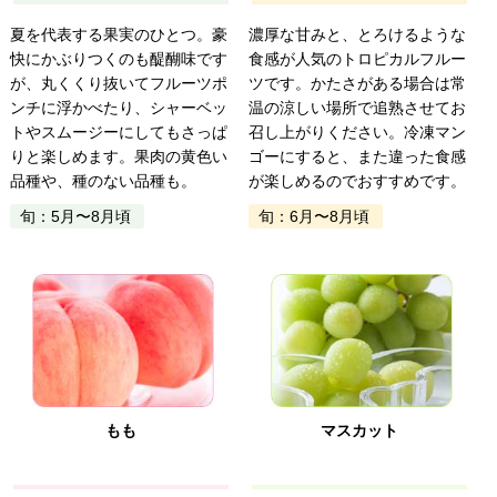
夏を代表する果実のひとつ。豪
濃厚な甘みと、とろけるような
快にかぶりつくのも醍醐味です
食感が人気のトロピカルフルー
が、丸くくり抜いてフルーツポ
ツです。かたさがある場合は常
ンチに浮かべたり、シャーベッ
温の涼しい場所で追熟させてお
トやスムージーにしてもさっぱ
召し上がりください。冷凍マン
りと楽しめます。果肉の黄色い
ゴーにすると、また違った食感
品種や、種のない品種も。
が楽しめるのでおすすめです。
旬：5月〜8月頃
旬：6月〜8月頃
もも
マスカット