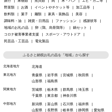
旅行
果物類
魚貝類
肉
米・パン
エビ・カニ等
野菜類
お酒
イベントやチケット等
加工品等
飲料類
菓子
麺類
家具・装飾品
美容
調味料・油
雑貨・日用品
ファッション
感謝状等
地域のお礼の品
卵（鶏、烏骨鶏等）
鍋セット
コロナ被害事業者支援
スポーツ・アウトドア
民芸品・工芸品
電化製品
ふるさと納税お礼の品を「地域」から探す
北海道地方
北海道
東北地方
青森県
岩手県
宮城県
秋田県
山形県
福島県
関東地方
茨城県
栃木県
群馬県
埼玉県
千葉県
東京都
神奈川県
中部地方
新潟県
富山県
石川県
福井県
山梨県
長野県
岐阜県
静岡県
愛知県