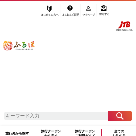
はじめての方へ
よくあるご質問
マイページ
寄附する
ふるぽ JTBのふるさと納税サイト
「ふるさと納税」TOP
JTB特選プレミアム
JTB特選プレミアム ― 旬の味覚！ フルーツ特集
旅行クーポン
旅行クーポン
全ての
旅行先から探す
から探す
ご利用ガイド
お礼の品