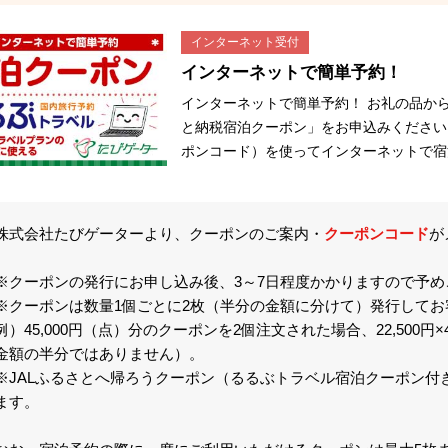
インターネット受付
インターネットで簡単予約！
インターネットで簡単予約！ お礼の品か
と納税宿泊クーポン」をお申込みください
ポンコード）を使ってインターネットで宿
株式会社たびゲーターより、クーポンのご案内・
クーポンコード
が
※クーポンの発行にお申し込み後、3～7日程度かかりますので予め
※クーポンは数量1個ごとに2枚（半分の金額に分けて）発行して
例）45,000円（点）分のクーポンを2個注文された場合、22,50
金額の半分ではありません）。
※JALふるさとへ帰ろうクーポン（るるぶトラベル宿泊クーポン付
ます。