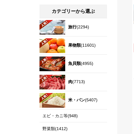
カテゴリーから選ぶ
旅行
(2294)
果物類
(11601)
魚貝類
(4955)
肉
(7713)
米・パン
(5407)
エビ・カニ等(948)
野菜類(1412)