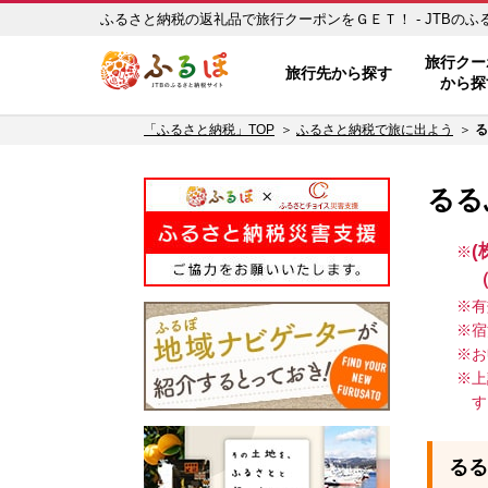
ふるさと納税の返礼品で旅行クーポンをＧＥＴ！ - JTBのふる
ふるぽ JTBのふるさと納税サイト
旅行クー
旅行先から探す
から探
「ふるさと納税」TOP
ふるさと納税で旅に出よう
る
るる
有
宿
お
上
す
るる