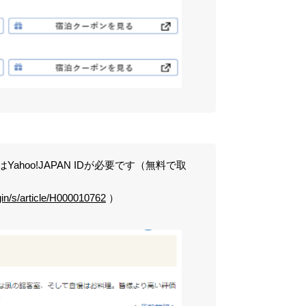
oo!JAPAN IDが必要です（無料で取
gin/s/article/H000010762
）