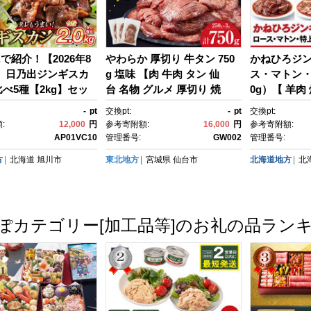
y.で紹介！【2026年8
やわらか 厚切り 牛タン 750
かねひろジン
】 日乃出ジンギスカ
g 塩味 【肉 牛肉 タン 仙
ス・マトン・
べ5種【2kg】セッ
台 名物 グルメ 厚切り 焼
0g）【 羊肉
40
肉 小分け 個包装 味付け 味付
肉 小分け 
-
pt
交換pt:
-
pt
交換pt:
き 柔らか 厚切 食品 人気 冷
ト ラム ロー
:
12,000
円
参考寄附額:
16,000
円
参考寄附額:
凍 焼くだけ 簡単調理 牛タ
く ラム肉 高
AP01VC10
管理番号:
GW002
管理番号:
ン にく お肉 バーベキュー B
キング おす
方
北海道
旭川市
東北地方
宮城県
仙台市
北海道地方
北
BQ キャンプ アウトドア 仙
せ 詰め合わせ
台牛たん あつぎり おすす
分け 個包装
め 宮城 冷凍牛タン 使いやす
べ 長沼町 B
い ぎゅうたん お取り寄せ グ
ー 簡単調理 
ぽカテゴリー[加工品等]のお礼の品ラン
ルメ 宮城県 牛たん ギフト 贈
ンプ アウト
答 仙台市】