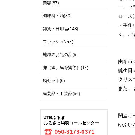
美容(87)
ー、ブ
調味料・油(30)
ロース
・手作
雑貨・日用品(143)
く、ご
ファッション(4)
地域のお礼の品(5)
由布市 
卵（鶏、烏骨鶏等）(14)
誕生日 
クリスマ
鍋セット(6)
また、 
民芸品・工芸品(56)
関連キー
JTBふるぽ
ふるさと納税コールセンター
ゆふい
050-3173-6371