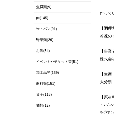
魚貝類(9)
作って
肉(145)
【調理
米・パン(91)
冷凍の
野菜類(29)
お酒(54)
【事業
株式会
イベントやチケット等(51)
加工品等(139)
【生産
大分県
飲料類(151)
菓子(118)
【原材
・ハン
麺類(12)
を含む