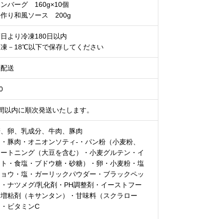
ンバーグ 160g×10個
作り和風ソース 200g
日より冷凍180日以内
凍－18℃以下で保存してください
凍配送
0
週間以内に順次発送いたします。
麦、卵、乳成分、牛肉、豚肉
肉・豚肉・オニオンソティ‐・パン粉（小麦粉、
ョートニング（大豆を含む）・小麦グルテン・イ
スト・食塩・ブドウ糖・砂糖）・卵・小麦粉・塩
ショウ・塩・ガーリックパウダー・ブラックペッ
・ナツメグ/乳化剤・PH調整剤・イーストフー
・増粘剤（キサンタン）・甘味料（スクラロー
・ビタミンC