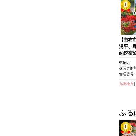
【由布
湯平、
納税宿泊
【温泉 
交換pt:
館 クー
参考寄附額
券 旅行
管理番号:
ポン ト
九州地方
気 おす
Y003】
ふる