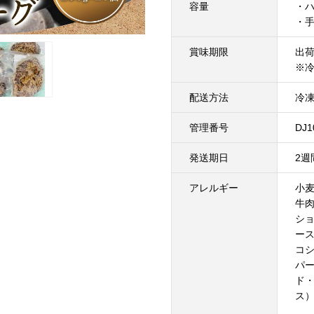
容量
・ハ
・手
賞味期限
出荷
※冷
配送方法
冷
管理番号
DJ1
発送期日
2
アレルギー
小
牛
シ
ー
コ
パー
ド
ス）