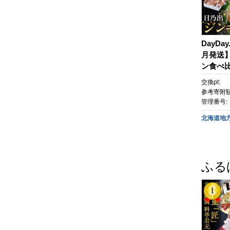
DayDa
月発送
ン食べ比
ト _044
交換pt:
参考寄附額
管理番号:
北海道地
ふる