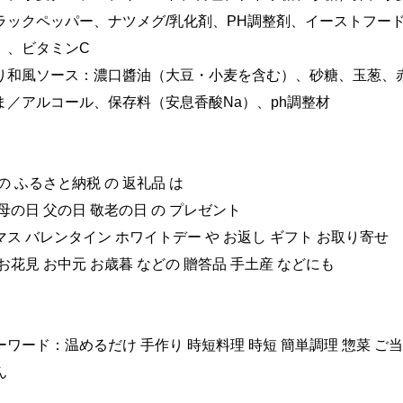
ラックペッパー、ナツメグ/乳化剤、PH調整剤、イーストフー
）、ビタミンC
り和風ソース：濃口醬油（大豆・小麦を含む）、砂糖、玉葱、
ま／アルコール、保存料（安息香酸Na）、ph調整材
の ふるさと納税 の 返礼品 は
母の日 父の日 敬老の日 の プレゼント
ス バレンタイン ホワイトデー や お返し ギフト お取り寄せ
お花見 お中元 お歳暮 などの 贈答品 手土産 などにも
ワード：温めるだけ 手作り 時短料理 時短 簡単調理 惣菜 ご当
ん