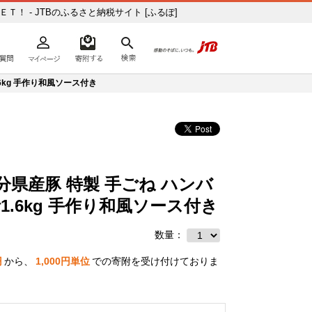
Ｔ！ - JTBのふるさと納税サイト [ふるぽ]
よくあるご質問
マイページ
寄附するリスト
検索
ての方へ
.6kg 手作り和風ソース付き
県産豚 特製 手ごね ハンバ
 計1.6kg 手作り和風ソース付き
数量：
円
から、
1,000
円単位
での寄附を受け付けておりま