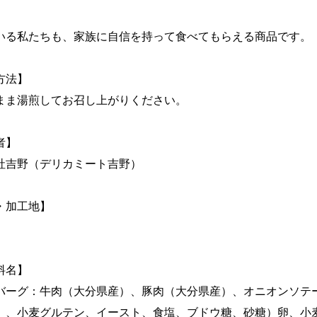
いる私たちも、家族に自信を持って食べてもらえる商品です。
方法】
まま湯煎してお召し上がりください。
者】
社吉野（デリカミート吉野）
・加工地】
料名】
バーグ：牛肉（大分県産）、豚肉（大分県産）、オニオンソテ
）、小麦グルテン、イースト、食塩、ブドウ糖、砂糖）卵、小