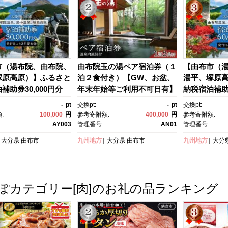
市（湯布院、由布院、
由布院玉の湯ペア宿泊券（１
【由布市（
塚原高原）】ふるさと
泊２食付き）【GW、お盆、
湯平、塚原
補助券30,000円分
年末年始等ご利用不可日有】
納税宿泊補助券
観光 旅行 ホテル 旅
| 宿泊券 宿泊 旅行券 温泉 観
【宿泊券 宿泊
-
pt
交換pt:
-
pt
交換pt:
ポン チケット 宿泊
光 旅行 ホテル 旅館 クーポ
光 旅行 ホテ
:
100,000
円
参考寄附額:
400,000
円
参考寄附額:
券 宿泊 トラベルクー
ン チケット トラベルクーポ
ン チケット
AY003
管理番号:
AN01
管理番号:
ラベル ゆふいん 人
ン トラベル ゆふいん 人気 お
ン トラベル 
大分県
由布市
九州地方
大分県
由布市
九州地方
大分
すめ 大分県 由布市 A
すすめ 大分県 由布市 AN01
すすめ 大分県
4】
ぽカテゴリー[肉]のお礼の品ランキング