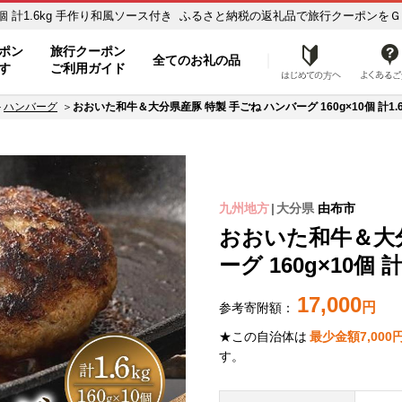
0個 計1.6kg 手作り和風ソース付き ふるさと納税の返礼品で旅行クーポンをＧＥ
ポン
旅行クーポン
全てのお礼の品
はじめ
す
ご利用ガイド
ハンバーグ
おおいた和牛＆大分県産豚 特製 手ごね ハンバーグ 160g×10個 計1
九州地方
大分県
由布市
おおいた和牛＆大分
ーグ 160g×10個
17,000
円
参考寄附額：
★この自治体は
最少金額
7,000
す。