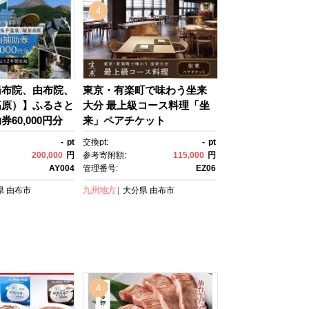
4
湯布院、由布院、
東京・有楽町で味わう坐来
高原）】ふるさと
大分 最上級コース料理「坐
60,000円分
来」ペアチケット
 旅行券 温泉 観
-
pt
交換pt:
-
pt
ル 旅館 クーポ
200,000
円
参考寄附額:
115,000
円
 トラベルクーポ
AY004
管理番号:
EZ06
ゆふいん 人気 お
県
由布市
九州地方
大分県
由布市
 由布市 AY00
4