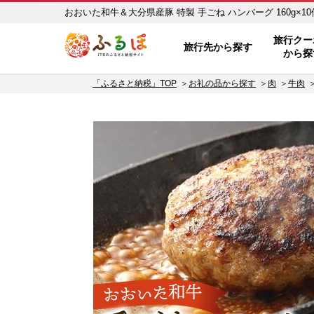
おおいた和牛＆大分県産豚 特製 手ごね ハンバーグ 160g×1
ふるぽ JTBのふるさと納税サイト
旅行クー
旅行先から探す
から探
「ふるさと納税」TOP
お礼の品から探す
肉
牛肉