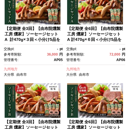
【定期便 全3回】【由布院燻製
【定期便 全6回】【由布院燻製
工房 燻家】ソーセージセット
工房 燻家】ソーセージセット
A 計470g×３回＜小分け5品を
A 計470g×６回＜小分け5品を
セットしてお届け＞ | ソーセー
セットしてお届け＞ | ソーセー
交換pt:
-
pt
交換pt:
-
pt
ジ 定期便 ウインナー 燻製セッ
ジ 定期便 ウインナー 燻製セッ
参考寄附額:
36,000
円
参考寄附額:
72,000
円
ト 定期配送 国産肉 加工肉セッ
ト 定期配送 国産肉 加工肉セッ
管理番号:
AP05
管理番号:
AP06
ト 詰め合わせ 3回 定期お届
ト 詰め合わせ 6回 定期お届
け 小分け おかず おつまみ 家庭
け 小分け おかず おつまみ 家庭
九州地方
九州地方
用 お取り寄せグルメ 人気 おす
用 お取り寄せグルメ 人気 おす
大分県
由布市
大分県
由布市
すめ 由布院燻製工房 大分県 由
すめ 由布院燻製工房 大分県 由
布市
布市
【定期便 全3回】【由布院燻製
【定期便 全6回】【由布院燻製
工房 燻家】ソーセージセット
工房 燻家】ソーセージセット