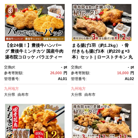
【全24個！】豊後牛ハンバー
まる揚げ1羽（約1.2kg）・骨
グ 豊後牛ミンチカツ 国産牛肉
付きもも揚げ3本（約220ｇ×3
湯布院コロッケ バラエティー
本）セット | ローストチキン 丸
パック | ハンバーグ メンチカ
鶏 骨付きもも チキンセット 国
交換pt:
-
pt
交換pt:
-
pt
ツ コロッケ セット 惣菜セッ
産鶏肉 調理済み 惣菜 食べ応
参考寄附額:
26,000
円
参考寄附額:
16,000
円
ト 冷凍食品 詰め合わせ 豊後
え パーティー用 クリスマス料
管理番号:
AL01
管理番号:
AL02
牛 和牛惣菜 国産牛肉 おかず 揚
理 お祝い料理 大容量 家庭用 お
げ物 お弁当 大容量 24個 バラ
取り寄せ グルメ 人気 おすす
九州地方
九州地方
エティパック 簡単調理 家庭
め 大分県 由布市
大分県
由布市
大分県
由布市
用 お取り寄せ グルメ 人気 おす
すめ 大分県 由布市