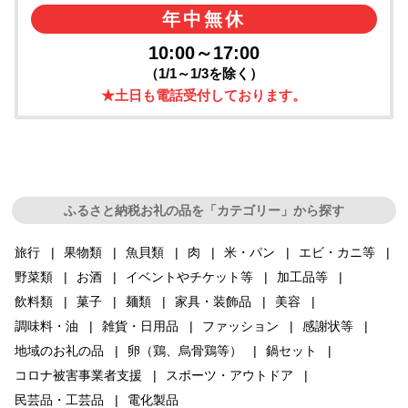
年中無休
10:00～17:00
（1/1～1/3を除く）
★土日も電話受付しております。
ふるさと納税お礼の品を「カテゴリー」から探す
旅行
果物類
魚貝類
肉
米・パン
エビ・カニ等
野菜類
お酒
イベントやチケット等
加工品等
飲料類
菓子
麺類
家具・装飾品
美容
調味料・油
雑貨・日用品
ファッション
感謝状等
地域のお礼の品
卵（鶏、烏骨鶏等）
鍋セット
コロナ被害事業者支援
スポーツ・アウトドア
民芸品・工芸品
電化製品