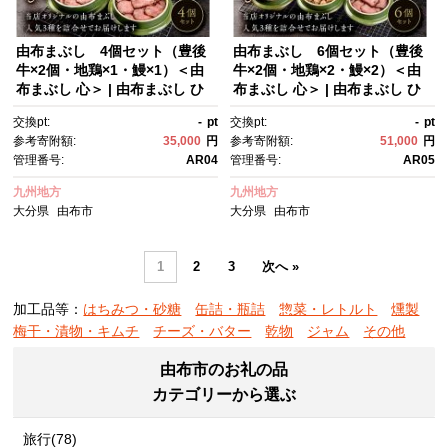
由布まぶし 4個セット（豊後
由布まぶし 6個セット（豊後
牛×2個・地鶏×1・鰻×1）＜由
牛×2個・地鶏×2・鰻×2）＜由
布まぶし 心＞ | 由布まぶし ひ
布まぶし 心＞ | 由布まぶし ひ
つまぶし 牛まぶし 豊後牛 和牛
つまぶし 牛まぶし 豊後牛 和牛
交換pt:
-
pt
交換pt:
-
pt
ご飯 牛丼 高級ご飯 ご当地グル
ご飯 牛丼 高級ご飯 ご当地グル
参考寄附額:
35,000
円
参考寄附額:
51,000
円
メ 冷凍食品 セット 詰め合わ
メ 冷凍食品 セット 詰め合わ
管理番号:
AR04
管理番号:
AR05
せ 食べ比べ 牛肉 地鶏 鰻 うな
せ 食べ比べ 牛肉 地鶏 鰻 うな
ぎ 鶏肉 名店の味 湯布院名物 由
ぎ 鶏肉 名店の味 湯布院名物 由
九州地方
九州地方
布院グルメ お取り寄せ グル
布院グルメ お取り寄せ グル
大分県
由布市
大分県
由布市
メ 人気 おすすめ ギフト プレゼ
メ 人気 おすすめ ギフト プレゼ
ント 大分県 由布市
ント 大分県 由布市
1
2
3
次へ »
加工品等：
はちみつ・砂糖
缶詰・瓶詰
惣菜・レトルト
燻製
梅干・漬物・キムチ
チーズ・バター
乾物
ジャム
その他
由布市のお礼の品
カテゴリーから選ぶ
旅行(78)