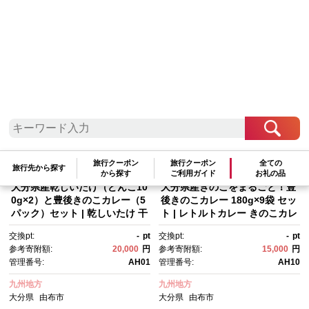
検索結果一覧
1～20件 / 全50件
参考寄附額順
|
新着順
|
人気ランキング順
旅行クーポン
旅行クーポン
全ての
旅行先から探す
から探す
ご利用ガイド
お礼の品
大分県産乾しいたけ（どんこ10
大分県産きのこをまるごと！豊
0g×2）と豊後きのこカレー（5
後きのこカレー 180g×9袋 セッ
パック）セット | 乾しいたけ 干
ト | レトルトカレー きのこカレ
ししいたけ どんこ椎茸 国産し
ー 椎茸カレー 国産きのこ 大分
交換pt:
-
pt
交換pt:
-
pt
いたけ 大分県産 椎茸 干し椎
県産 きのこ料理 どんこ椎茸 干
参考寄附額:
20,000
円
参考寄附額:
15,000
円
茸 カレー レトルトカレー セッ
し椎茸 カレーセット レトルト
管理番号:
AH01
管理番号:
AH10
ト 詰め合わせ きのこ食品 料理
食品 180g 9袋 セット 非常
用 うま味 和食 食材 ギフト お
食 保存食 家庭用 簡単調理 お取
九州地方
九州地方
取り寄せ 人気 おすすめ 大分
り寄せ グルメ 人気 おすすめ 大
大分県
由布市
大分県
由布市
県 由布市
分県 由布市