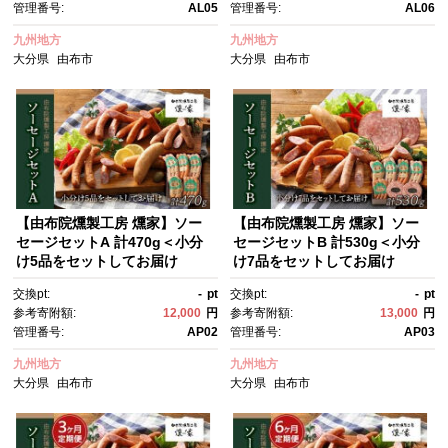
管理番号:
AL05
管理番号:
AL06
理 お取り寄せ グルメ 人気 おす
理 お取り寄せ グルメ 人気 おす
すめ 大分県 由布市 湯布院
すめ 大分県 由布市 湯布院
九州地方
九州地方
大分県
由布市
大分県
由布市
【由布院燻製工房 燻家】ソー
【由布院燻製工房 燻家】ソー
セージセットA 計470g＜小分
セージセットB 計530g＜小分
け5品をセットしてお届け
け7品をセットしてお届け
＞ | 燻製 食品 燻製セット ハ
＞ | 燻製 食品 燻製セット ハ
交換pt:
-
pt
交換pt:
-
pt
ム ソーセージ ベーコン ウイン
ム ソーセージ ベーコン ウイン
参考寄附額:
12,000
円
参考寄附額:
13,000
円
ナー 詰め合わせ ポトフセッ
ナー 詰め合わせ ポトフセッ
管理番号:
AP02
管理番号:
AP03
ト 国産肉 加工肉 セット 惣
ト 国産肉 加工肉 セット 惣
菜 お取り寄せグルメ ギフト プ
菜 お取り寄せグルメ ギフト プ
九州地方
九州地方
レゼント 贈答用 パーティー 家
レゼント 贈答用 パーティー 家
大分県
由布市
大分県
由布市
庭用 人気 おすすめ 由布院燻製
庭用 人気 おすすめ 由布院燻製
工房 燻家 大分県 由布市
工房 燻家 大分県 由布市