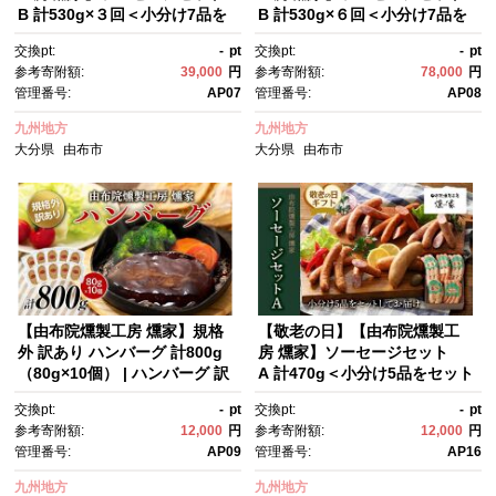
B 計530g×３回＜小分け7品を
B 計530g×６回＜小分け7品を
セットしてお届け＞ | ソーセー
セットしてお届け＞ | ソーセー
交換pt:
-
pt
交換pt:
-
pt
ジ 定期便 ウインナー 燻製セッ
ジ 定期便 ウインナー 燻製セッ
参考寄附額:
39,000
円
参考寄附額:
78,000
円
ト 定期配送 国産肉 加工肉セッ
ト 定期配送 国産肉 加工肉セッ
管理番号:
AP07
管理番号:
AP08
ト 詰め合わせ 3回 定期お届
ト 詰め合わせ 6回 定期お届
け 小分け おかず おつまみ 家庭
け 小分け おかず おつまみ 家庭
九州地方
九州地方
用 お取り寄せグルメ 人気 おす
用 お取り寄せグルメ 人気 おす
大分県
由布市
大分県
由布市
すめ 由布院燻製工房 大分県 由
すめ 由布院燻製工房 大分県 由
布市
布市
【由布院燻製工房 燻家】規格
【敬老の日】【由布院燻製工
外 訳あり ハンバーグ 計800g
房 燻家】ソーセージセット
（80g×10個） | ハンバーグ 訳
A 計470g＜小分け5品をセット
ありハンバーグ 規格外 お得
してお届け＞
交換pt:
-
pt
交換pt:
-
pt
用 大容量 800g 冷凍食品 惣
参考寄附額:
12,000
円
参考寄附額:
12,000
円
菜 肉惣菜 家庭用 お弁当 おか
管理番号:
AP09
管理番号:
AP16
ず 簡単調理 コスパ お取り寄
せ グルメ 人気 おすすめ 由布院
九州地方
九州地方