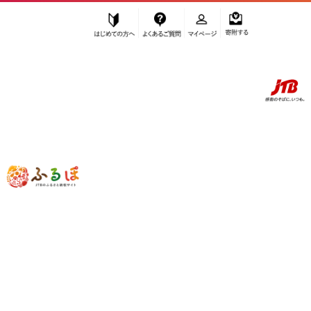
はじめての方へ
よくあるご質問
マイページ
寄附する
ふるぽ JTBのふるさと納税サイト
「ふるさと納税」TOP
由布市 お礼の品から探す
加工品等
惣菜・レトルト
”惣菜・レトルト” 大分県
由布市
のお礼
の品一覧
さらに検索条件を絞り込む
惣菜・レトルト