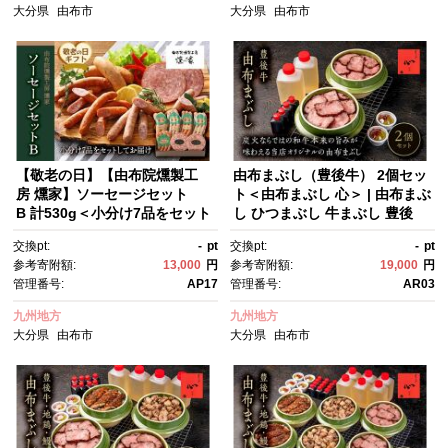
燻製工房 大分県 由布市
大分県
由布市
大分県
由布市
【敬老の日】【由布院燻製工
由布まぶし（豊後牛） 2個セッ
房 燻家】ソーセージセット
ト＜由布まぶし 心＞ | 由布まぶ
B 計530g＜小分け7品をセット
し ひつまぶし 牛まぶし 豊後
してお届け＞
牛 和牛ご飯 牛丼 高級ご飯 ご当
交換pt:
-
pt
交換pt:
-
pt
地グルメ 冷凍食品 セット 詰め
参考寄附額:
13,000
円
参考寄附額:
19,000
円
合わせ 食べ比べ 牛肉 地
管理番号:
AP17
管理番号:
AR03
鶏 鰻 うなぎ 鶏肉 名店の味 湯
布院名物 由布院グルメ お取り
九州地方
九州地方
寄せ グルメ 人気 おすすめ ギフ
大分県
由布市
大分県
由布市
ト プレゼント 大分県 由布市