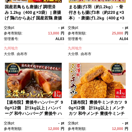
国産若鳥もも唐揚げ 調理済
まる揚げ1羽（約1.2kg）・骨
み 1.2kg（400ｇ×3袋） | 唐揚
付きもも揚げ3本（約220ｇ×3
げ 鶏のからあげ 国産若鶏 唐揚
本）・唐揚げ1.2kg（400ｇ×3
げセット 冷凍惣菜 調理済み お
袋）3点セット | ローストチキ
交換pt:
-
pt
交換pt:
-
pt
かず お弁当 おつまみ 大容量 1.
ン 唐揚げ 骨付きもも セット 惣
参考寄附額:
13,000
円
参考寄附額:
25,000
円
2kg まとめ買い 家庭用 簡単調
菜詰め合わせ 鶏肉料理 パーテ
管理番号:
AL03
管理番号:
AL04
理 お取り寄せ グルメ 人気 おす
ィーセット 大容量 国産鶏肉 調
すめ 大分県 由布市
理済み お祝い 家庭用 簡単調
九州地方
九州地方
理 お取り寄せ グルメ 人気 おす
大分県
由布市
大分県
由布市
すめ 大分県 由布市
【湯布院】豊後牛ハンバーグ 9
【湯布院】豊後牛ミンチカツ 9
0g×12個 計1kg以上 | ハンバ
0g×12個 計1kg以上 | メンチ
ーグ 和牛ハンバーグ 豊後牛 ハ
カツ 和牛メンチ 豊後牛ミンチ
ンバーグ 国産牛 肉惣菜 冷凍食
カツ 国産牛 惣菜 冷凍食品 揚げ
交換pt:
-
pt
交換pt:
-
pt
品 おかず お弁当 ジューシー 大
物 おかず お弁当 ジューシー 大
参考寄附額:
12,000
円
参考寄附額:
12,000
円
容量 90g×12個 家庭用 簡単調
容量 90g×12個 家庭用 簡単調