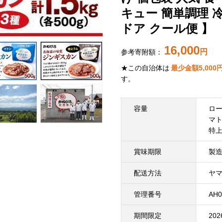
キュー 簡単調理 
ドア クール便 】
16,000
円
参考寄附額：
★この自治体は
最少金額
5,000
す。
容量
ロー
マト
特上
賞味期限
製造
配送方法
ヤマ
管理番号
AH0
期間限定
20