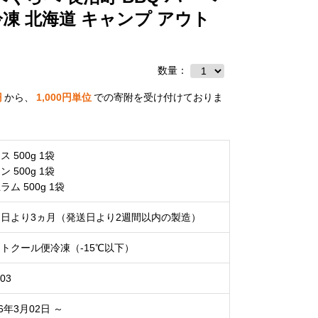
冷凍 北海道 キャンプ アウト
数量：
円
から、
1,000
円単位
での寄附を受け付けておりま
ス 500g 1袋
ン 500g 1袋
ラム 500g 1袋
日より3ヵ月（発送日より2週間以内の製造）
トクール便冷凍（-15℃以下）
03
26年3月02日 ～