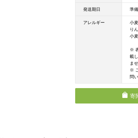
発送期日
準
アレルギー
小
り
小麦
※
載
ま
※
問
寄