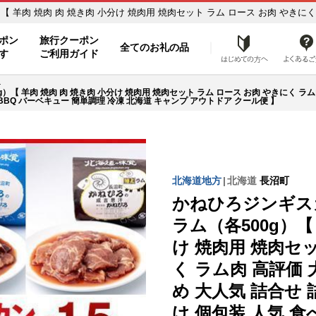
羊肉 焼肉 肉 焼き肉 小分け 焼肉用 焼肉セット ラム ロース お肉 やきにく
食べくらべ 長沼町 BBQ バーベキュー 簡単調理 冷凍 北海道 キャンプ アウト
ポン
旅行クーポン
全てのお礼の品
はじめ
す
ご利用ガイド
 羊肉 焼肉 肉 焼き肉 小分け 焼肉用 焼肉セット ラム ロース お肉 やきにく ラム
BBQ バーベキュー 簡単調理 冷凍 北海道 キャンプ アウトドア クール便 】
北海道地方
北海道
長沼町
かねひろジンギス
ラム（各500g）【
け 焼肉用 焼肉セッ
く ラム肉 高評価
め 大人気 詰合せ 
け 個包装 人気 食