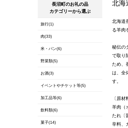
北海
長沼町のお礼の品
カテゴリーから選ぶ
北海道
旅行(1)
る羊肉
肉(33)
秘伝の
米・パン(6)
で取り
野菜類(5)
ため、
は、全
お酒(3)
す。
イベントやチケット等(5)
加工品等(6)
〔原材
羊肉（
飲料類(6)
たれ〔
菓子(14)
辛料、