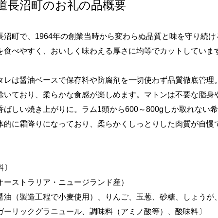
道長沼町のお礼の品概要
長沼町で、1964年の創業当時から変わらぬ品質と味を守り続
を食べやすく、おいしく味わえる厚さに均等でカットしていま
タレは醤油ベースで保存料や防腐剤を一切使わず品質徹底管理
除いており、柔らかな食感が楽しめます。マトンは不要な脂身
香ばしい焼き上がりに。ラム1頭から600～800gしか取れな
体的に霜降りになっており、柔らかくしっとりした肉質が自慢
料〕
オーストラリア・ニュージランド産）
醤油（製造工程で小麦使用）、りんご、玉葱、砂糖、しょうが
ガーリックグラニュール、調味料（アミノ酸等）、酸味料〕