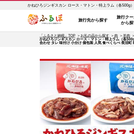
かねひろジンギスカン ロース・マトン・特上ラム（各500g）【 
ふるぽ JTBのふるさと納税サイト
人気 詰合せ 詰め合わせ タレ 味付け 小分け 個包装 人気 
旅行クー
旅行先から探す
から探
ーポンをＧＥＴ！ - JTBのふるさと納税サイト [ふるぽ]
「ふるさと納税」TOP
お礼の品から探す
肉
羊肉
かねひろジンギスカン ロース・マトン・特上ラム（各500g）【
合わせ タレ 味付け 小分け 個包装 人気 食べくらべ 長沼町 