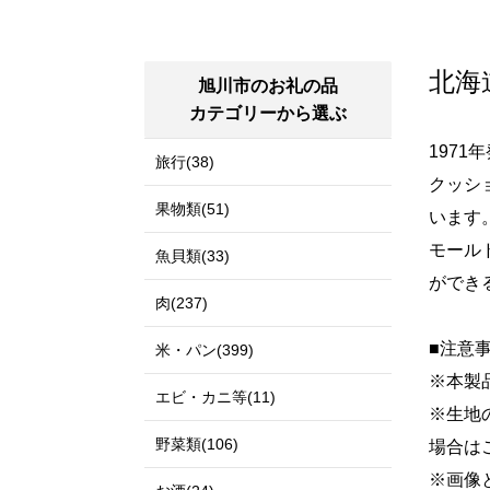
北海
旭川市のお礼の品
カテゴリーから選ぶ
197
旅行(38)
クッシ
果物類(51)
います
モール
魚貝類(33)
ができ
肉(237)
■注意
米・パン(399)
※本製
エビ・カニ等(11)
※生地
野菜類(106)
場合は
※画像