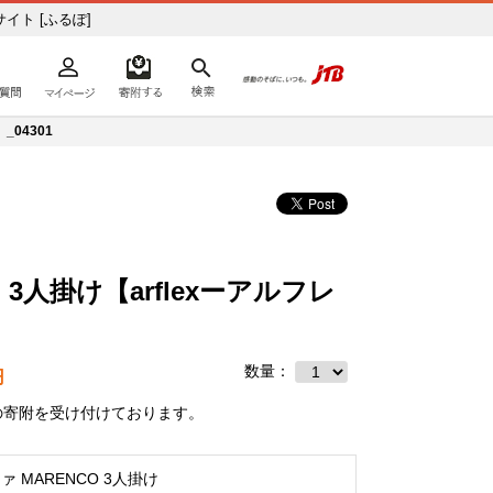
イト [ふるぽ]
よくあるご質問
マイページ
寄附するリスト
検索
ての方へ
_04301
 3人掛け【arflexーアルフレ
数量：
円
の寄附を受け付けております。
ァ MARENCO 3人掛け