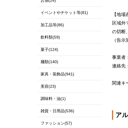
お酒(24)
イベントやチケット等(81)
【地場
区域外
加工品等(86)
の切断
飲料類(59)
（告示
菓子(124)
事業者
麺類(140)
連絡先：0
家具・装飾品(941)
関連キ
美容(23)
調味料・油(1)
雑貨・日用品(536)
ア
ファッション(57)