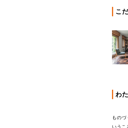
こ
わ
ものづ
いうこ