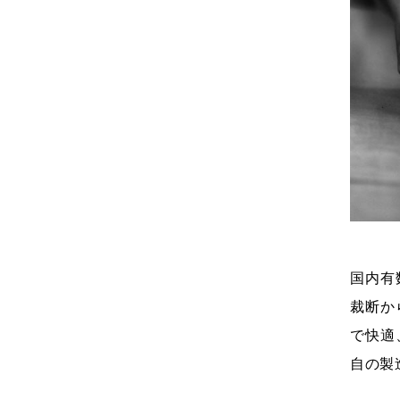
国内有
裁断か
で快適
自の製