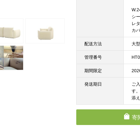
W.2
シ
レ
カ
配送方法
大
管理番号
HT0
期間限定
20
発送期日
ご入
す
添
寄