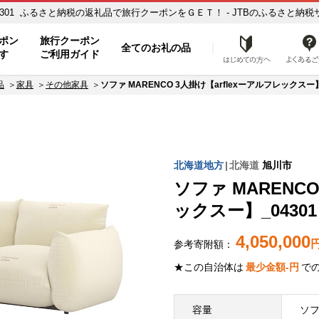
_04301 ふるさと納税の返礼品で旅行クーポンをＧＥＴ！ - JTBのふるさと納税サ
ポン
旅行クーポン
全てのお礼の品
はじめ
す
ご利用ガイド
品
家具
その他家具
ソファ MARENCO 3人掛け【arflexーアルフレックスー】
北海道地方
北海道
旭川市
ソファ MARENCO
ックスー】_04301
4,050,000
参考寄附額：
★この自治体は
最少金額
-
円
で
容量
ソフ