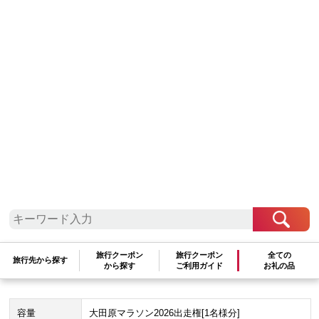
関東地方
栃木県
大田原市
大田原マラソン2026 マラソン 出走
権 「制限時間4H、自己への挑戦状！」
35,000
35,000
ポイント
(参考寄附額：
円
)と交換可能
数量：
★この自治体は
最少金額
5,000
円
から、
1,000
円単位
での寄附を受
旅行クーポン
旅行クーポン
全ての
旅行先から探す
から探す
ご利用ガイド
お礼の品
け付けております。
容量
大田原マラソン2026出走権[1名様分]