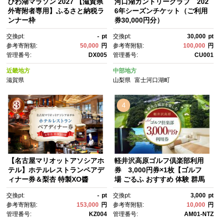
びわ湖マラソン 2027 【滋賀県
河口湖カントリークラブ 202
外寄附者専用】ふるさと納税ラ
6年シーズンチケット（ご利用
ンナー枠
券30,000円分）
交換pt:
-
pt
交換pt:
30,000
pt
参考寄附額:
50,000
円
参考寄附額:
100,000
円
管理番号:
DX005
管理番号:
CU001
近畿地方
中部地方
滋賀県
山梨県
富士河口湖町
4
【名古屋マリオットアソシアホ
軽井沢高原ゴルフ倶楽部利用
テル】ホテルレストランペアデ
券 3,000円券×1枚【ゴルフ
ィナー券＆梨杏 特製XO醬
場 ごるふ おすすめ 体験 群馬
県 長野原町 北軽井沢】
交換pt:
-
pt
交換pt:
3,000
pt
参考寄附額:
153,000
円
参考寄附額:
10,000
円
管理番号:
KZ004
管理番号:
AM01-NTZ