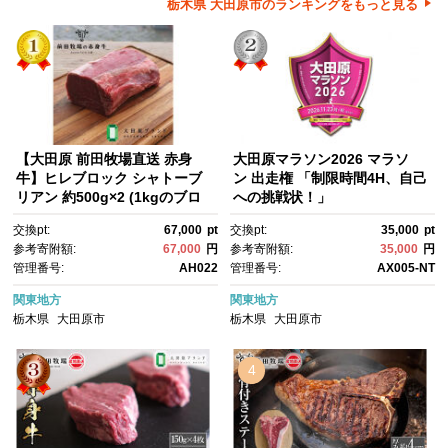
栃木県 大田原市のランキングをもっと見る
【大田原 前田牧場直送 赤身
大田原マラソン2026 マラソ
牛】ヒレブロック シャトーブ
ン 出走権 「制限時間4H、自己
リアン 約500g×2 (1kgのブロ
への挑戦状！」
ックを2分割します) 数量限
交換pt:
67,000
pt
交換pt:
35,000
pt
定 ブランド牛 牛肉 フィレ ステ
参考寄附額:
67,000
円
参考寄附額:
35,000
円
ーキ ヒレ 産地直送 産直
管理番号:
AH022
管理番号:
AX005-NT
関東地方
関東地方
栃木県
大田原市
栃木県
大田原市
4