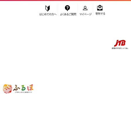
はじめての方へ
よくあるご質問
マイページ
寄附する
ふるぽ JTBのふるさと納税サイト
「ふるさと納税」TOP
お礼の品から探す
イベントやチケット等
体験チケット
大田原マラソン2026 マラソン 出走権 「制限時間4H、自己への挑戦
状！」