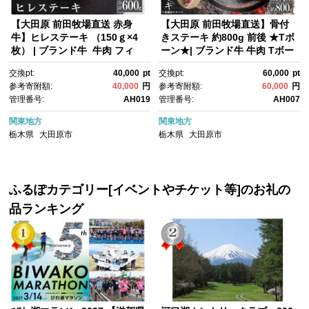
【大田原 前田牧場直送 赤身
【大田原 前田牧場直送】骨付
牛】ヒレステーキ （150ｇ×4
きステーキ 約800g 前後 ★Tボ
枚） | ブランド牛 牛肉 フィ
ーン★| ブランド牛 牛肉 Tボー
レ ステーキ ヒレ 産地直送 産直
ン ステーキ 産地直送 産直
交換pt:
40,000
pt
交換pt:
60,000
pt
参考寄附額:
40,000
円
参考寄附額:
60,000
円
管理番号:
AH019
管理番号:
AH007
関東地方
関東地方
栃木県
大田原市
栃木県
大田原市
ふるぽカテゴリー[イベントやチケット等]のお礼の
品ランキング