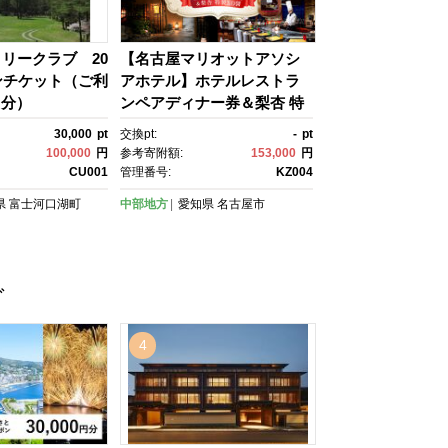
リークラブ 20
【名古屋マリオットアソシ
ンチケット（ご利
アホテル】ホテルレストラ
円分）
ンペアディナー券＆梨杏 特
製XO醬
30,000
pt
交換pt:
-
pt
100,000
円
参考寄附額:
153,000
円
CU001
管理番号:
KZ004
県
富士河口湖町
中部地方
愛知県
名古屋市
グ
4