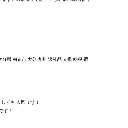
分県 由布市 大分 九州 返礼品 支援 納税 宿
としても 人気 です！
 です！