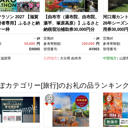
ラソン 2027 【滋賀
【由布市（湯布院、由布院、
河口湖カント
附者専用】ふるさと納
湯平、塚原高原）】ふるさと
26年シーズ
ナー枠
納税宿泊補助券30,000円分
用券30,000
【温泉 観光 旅行 ホテル 旅
-
pt
交換pt:
-
pt
交換pt:
館 クーポン チケット 宿泊
:
50,000
円
参考寄附額:
100,000
円
参考寄附額:
券 旅行券 宿泊 トラベルクー
DX005
管理番号:
AY003
管理番号:
ポン トラベル ゆふいん 人
滋賀県
九州地方
大分県
由布市
中部地方
山梨
気 おすすめ 大分県 由布市 A
Y003】
ぽカテゴリー[旅行]のお礼の品ランキン