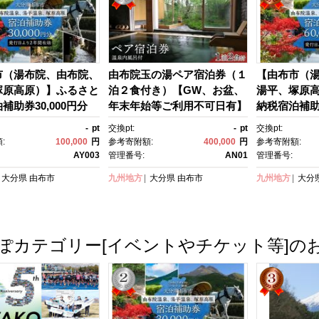
市（湯布院、由布院、
由布院玉の湯ペア宿泊券（１
【由布市（
塚原高原）】ふるさと
泊２食付き）【GW、お盆、
湯平、塚原
補助券30,000円分
年末年始等ご利用不可日有】
納税宿泊補助券
観光 旅行 ホテル 旅
| 宿泊券 宿泊 旅行券 温泉 観
【宿泊券 宿泊
-
pt
交換pt:
-
pt
交換pt:
ポン チケット 宿泊
光 旅行 ホテル 旅館 クーポ
光 旅行 ホテ
:
100,000
円
参考寄附額:
400,000
円
参考寄附額:
券 宿泊 トラベルクー
ン チケット トラベルクーポ
ン チケット
AY003
管理番号:
AN01
管理番号:
ラベル ゆふいん 人
ン トラベル ゆふいん 人気 お
ン トラベル 
大分県
由布市
九州地方
大分県
由布市
九州地方
大分
すめ 大分県 由布市 A
すすめ 大分県 由布市 AN01
すすめ 大分県
4】
ぽカテゴリー[イベントやチケット等]の