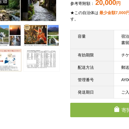
20,000
円
参考寄附額：
★この自治体は
最少金額
7,000
す。
容量
宿泊
書
有効期限
チケ
配送方法
郵
管理番号
AY0
発送期日
ご
寄