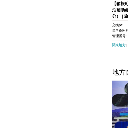
【箱根
泊補助券（
分） | 
クーポン
交換pt:
るさと
参考寄附額
と納税 
管理番号:
関東地方
地方