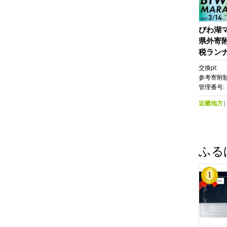
びわ湖マ
県外寄
税ラン
交換pt:
参考寄附額
管理番号:
近畿地方
ふる