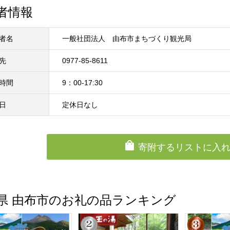
者情報
者名
一般社団法人 由布市まちづくり観光局
先
0977-85-8611
時間
9：00-17:30
日
定休日なし
寄附するリストに入
県 由布市のお礼の品ランキング