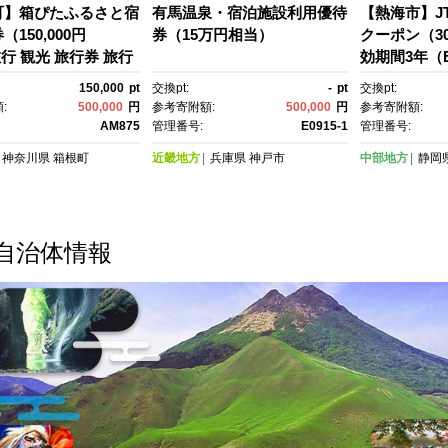
町】箱ぴたふるさと宿
有馬温泉・宿泊施設利用優待
【熱海市】J
150,000円
券（15万円相当）
クーポン（30
旅行 観光 旅行券 旅行
効期間3年（
 クーポン 箱根町ふ
温泉 熱海 伊
150,000
pt
交換pt:
-
pt
交換pt:
納税 神奈川県ふるさ
行 宿泊券 宿
:
500,000
円
参考寄附額:
500,000
円
参考寄附額:
神奈川県 箱根町
泉 観光 旅行
AM875
管理番号:
E0915-1
管理番号:
ーポン JTB
神奈川県
箱根町
近畿地方
兵庫県
神戸市
中部地方
静岡
ン トラベル 
泉 観光 旅行
ーポン JTB
ン トラベル
自治体情報
行