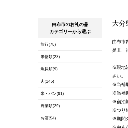
大分
由布市のお礼の品
カテゴリーから選ぶ
由布市
旅行(78)
是非、
果物類(23)
※現地
魚貝類(9)
さい。
肉(145)
※当補
※当補
米・パン(91)
※宿泊
野菜類(29)
※つり
お酒(54)
※期間
※由布