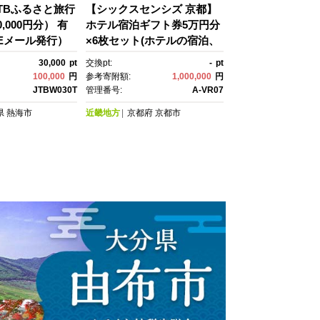
TBふるさと旅行
【シックスセンシズ 京都】
,000円分） 有
ホテル宿泊ギフト券5万円分
Eメール発行）
×6枚セット(ホテルの宿泊、
豆 静岡 温泉旅
レストラン等で使用可)［ 京
30,000
pt
交換pt:
-
pt
泊 旅行券 温
都 東山 源氏物語の世界観 庭
100,000
円
参考寄附額:
1,000,000
円
 ホテル 旅館 ク
園 隠れ家 ホテル 宿泊 ギフ
JTBW030T
管理番号:
A-VR07
 トラベルクーポ
ト券 割引券 割引 チケッ
県
熱海市
近畿地方
京都府
京都市
宿泊 旅行券 温
ト 宿泊券 人気 おすすめ ホ
 ホテル 旅館 ク
テル 宿泊 旅行 観光 グル
 トラベルクーポ
メ ふるさと納税 ］
 ふるさと納税旅