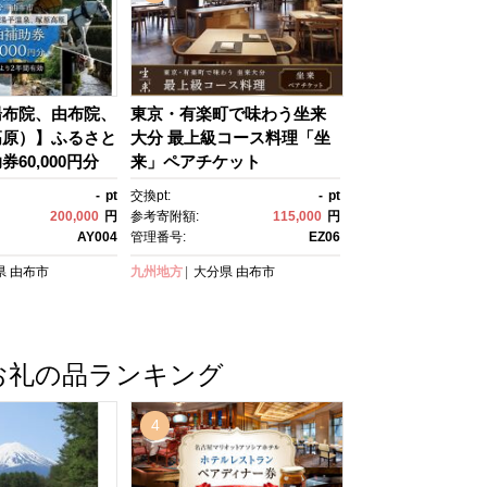
湯布院、由布院、
東京・有楽町で味わう坐来
高原）】ふるさと
大分 最上級コース料理「坐
60,000円分
来」ペアチケット
 旅行券 温泉 観
-
pt
交換pt:
-
pt
ル 旅館 クーポ
200,000
円
参考寄附額:
115,000
円
 トラベルクーポ
AY004
管理番号:
EZ06
ゆふいん 人気 お
県
由布市
九州地方
大分県
由布市
 由布市 AY00
お礼の品ランキング
4