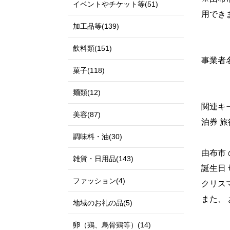
イベントやチケット等(51)
用でき
加工品等(139)
飲料類(151)
事業者
菓子(118)
麺類(12)
関連キー
美容(87)
泊券 旅
調味料・油(30)
由布市 
雑貨・日用品(143)
誕生日 
ファッション(4)
クリスマ
また、 
地域のお礼の品(5)
卵（鶏、烏骨鶏等）(14)