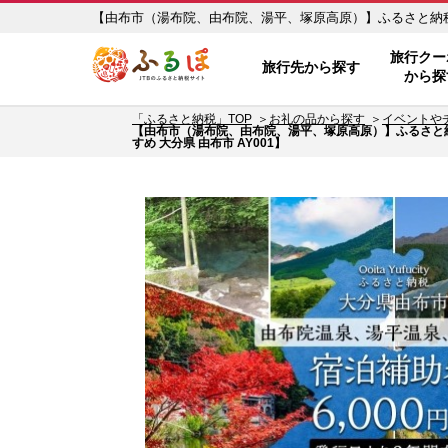
【由布市（湯布院、由布院、湯平、塚原高原）】ふるさと納税宿泊補
ふるぽ JTBのふるさと納税サイト
ふいん 人気 おすすめ 大分県 由布市 AY001】 ふるさと納
旅行クー
旅行先から探す
から探
「ふるさと納税」TOP
お礼の品から探す
イベントや
【由布市（湯布院、由布院、湯平、塚原高原）】ふるさと納税宿泊
すめ 大分県 由布市 AY001】