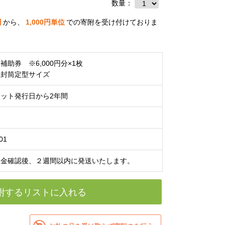
数量：
円
から、
1,000
円単位
での寄附を受け付けておりま
補助券 ※6,000円分×1枚
留封筒定型サイズ
ット発行日から2年間
送
01
入金確認後、２週間以内に発送いたします。
附するリストに入れる