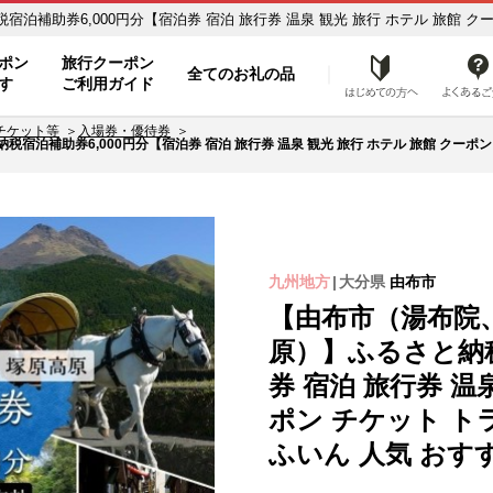
助券6,000円分【宿泊券 宿泊 旅行券 温泉 観光 旅行 ホテル 旅館 クー
税の返礼品で旅行クーポンをＧＥＴ！ - JTBのふるさと納税サイト [ふるぽ]
ポン
旅行クーポン
全てのお礼の品
はじめ
す
ご利用ガイド
チケット等
入場券・優待券
補助券6,000円分【宿泊券 宿泊 旅行券 温泉 観光 旅行 ホテル 旅館 クーポン
九州地方
大分県
由布市
【由布市（湯布院
原）】ふるさと納税
券 宿泊 旅行券 温
ポン チケット ト
ふいん 人気 おすす