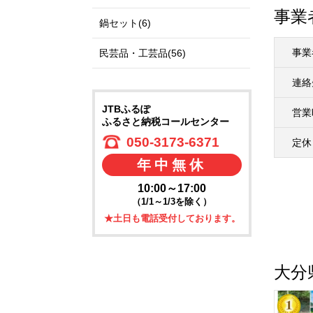
事業
鍋セット(6)
事業
民芸品・工芸品(56)
連絡
JTBふるぽ
営業
ふるさと納税コールセンター
050-3173-6371
定休
年中無休
10:00～17:00
（1/1～1/3を除く）
★土日も電話受付しております。
大分