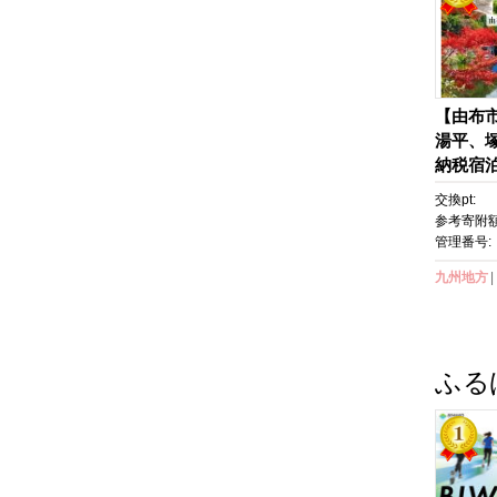
【由布
湯平、
納税宿泊
【温泉 
交換pt:
館 クー
参考寄附額
券 旅行
管理番号:
ポン ト
九州地方
気 おす
Y003】
ふる