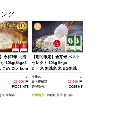
キング
4
】令和7年 北海
【期間限定】金芽米 ベスト
10kg(5kg×2
セレクト 10kg 5kg×
米 こめ コメ kom
2 ｜ 米 無洗米 米 BG無洗
ス らいす ric
米 無洗米 東洋ライス 白
-
pt
交換pt:
-
pt
道産 白米 精米 ご
米 お米 米 コメ 10kg 10キ
22,000
円
参考寄附額:
20,000
円
g お米 旭川市 北
ロ 10ｷﾛ 10きろ 米 無洗
FX008-NTZ
管理番号:
CQ25-NT
6 ●
米 米 BG無洗米 無洗米 和歌
海道
旭川市
近畿地方
和歌山県
和歌山市
山県 和歌山市 CQ25-NT