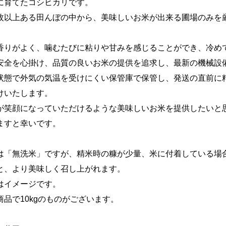
に育てたコシヒカリです。
枚以上ある田んぼの中から、美味しいお米が出来る圃場のみを
。
香りがよく、噛むたびに粘りや甘みを感じることができ、冷め
安全を心掛け、品質の良いお米の提供を追求し、最新の機械設
状態で外気の気温を受けにくい保管庫で保管し、発送の直前に
けいたします。
が笑顔になっていただけるような美味しいお米を提供したいと
ますと幸いです。
は「無洗米」ですが、精米時の糠が少量、米に付着している場
と、より美味しく召し上がれます。
はイメージです。
商品で10kgのものがございます。