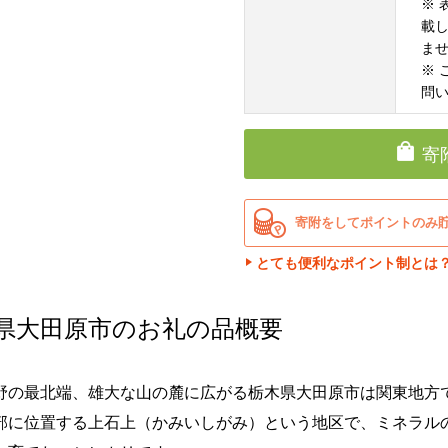
※
載
ま
※
問
寄
寄附をしてポイントのみ
とても便利なポイント制とは
県大田原市のお礼の品概要
野の最北端、雄大な山の麓に広がる栃木県大田原市は関東地方
部に位置する上石上（かみいしがみ）という地区で、ミネラル