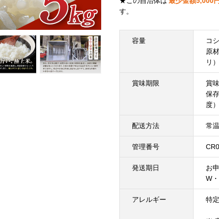
★この自治体は
最少金額
5,000
す。
容量
コシ
原
リ
賞味期限
賞
保
度
配送方法
常
管理番号
CR0
発送期日
お
W
アレルギー
特定