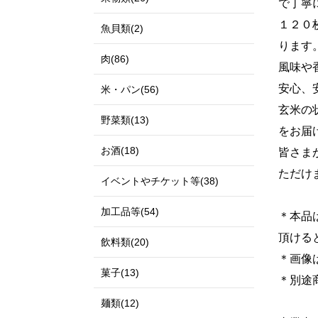
で丁寧
１２０
魚貝類(2)
ります
肉(86)
風味や
安心、
米・パン(56)
玄米の
野菜類(13)
をお届
お酒(18)
皆さま
ただけ
イベントやチケット等(38)
加工品等(54)
＊本品
頂ける
飲料類(20)
＊画像
菓子(13)
＊別途
麺類(12)