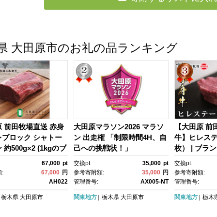
県 大田原市のお礼の品ランキング
 前田牧場直送 赤身
大田原マラソン2026 マラソ
【大田原 前
レブロック シャトー
ン 出走権 「制限時間4H、自
牛】ヒレステー
約500g×2 (1kgのブ
己への挑戦状！」
枚） | ブラ
2分割します) 数量
レ ステーキ 
67,000
pt
交換pt:
35,000
pt
交換pt:
ランド牛 牛肉 フィ
直
:
67,000
円
参考寄附額:
35,000
円
参考寄附額:
ーキ ヒレ 産地直送 産
AH022
管理番号:
AX005-NT
管理番号:
栃木県
大田原市
関東地方
栃木県
大田原市
関東地方
栃木