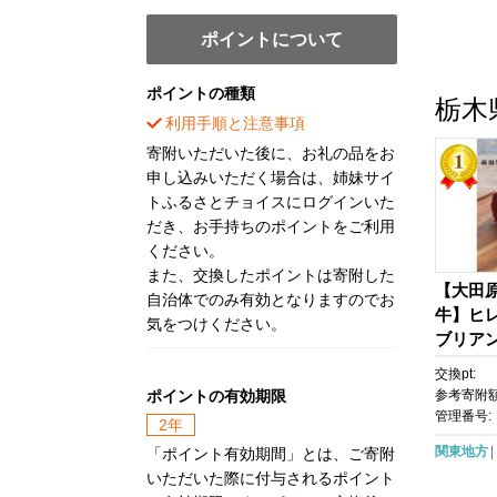
ポイントについて
ポイントの種類
栃木
利用手順と注意事項
寄附いただいた後に、お礼の品をお
申し込みいただく場合は、姉妹サイ
トふるさとチョイスにログインいた
だき、お手持ちのポイントをご利用
ください。
また、交換したポイントは寄附した
【大田原
自治体でのみ有効となりますのでお
牛】ヒ
気をつけください。
ブリアン 
ロックを
交換pt:
限定 ブ
ポイントの有効期限
参考寄附額
レ ステ
管理番号:
2年
直
関東地方
「ポイント有効期間」とは、ご寄附
いただいた際に付与されるポイント