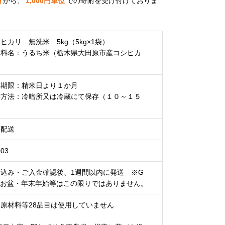
円
から、
1,000
円単位
での寄附を受け付けておりま
ヒカリ 無洗米 5kg（5kg×1袋）
材料名：うるち米（栃木県大田原市産コシヒカ
）
味期限：精米日より１か月
存方法：冷暗所又は冷蔵にて保存（１０～１５
）
温配送
03
申込み・ご入金確認後、1週間以内に発送 ※G
・お盆・年末年始等はこの限りではありません。
原材料等28品目は使用していません