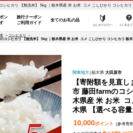
シヒカリ 【無洗米】 5kg ｜栃木県産 米 お米 コメ こしひかり コシヒカリ 栃
と納税サイト [ふるぽ]
ポン
旅行クーポン
全てのお礼の品
はじめ
す
ご利用ガイド
米
コシヒカリ
コシヒカリ 【無洗米】 5kg ｜栃木県産 米 お米 コメ こしひかり コシヒカリ 栃木県
関東地方
栃木県
大田原市
【寄附額を見直し
市 藤田farmのコ
木県産 米 お米 
木県 【選べる容量】
10,000
ポイント
(参考寄