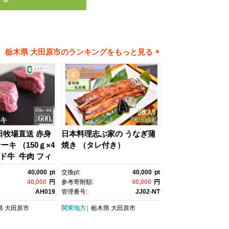
栃木県 大田原市のランキングをもっと見る
4
田牧場直送 赤身
日本料理志ぶ家の うなぎ蒲
キ （150ｇ×4
焼き （タレ付き）
ンド牛 牛肉 フィ
ヒレ 産地直送 産
40,000
pt
交換pt:
40,000
pt
40,000
円
参考寄附額:
40,000
円
AH019
管理番号:
JJ02-NT
県
大田原市
関東地方
栃木県
大田原市