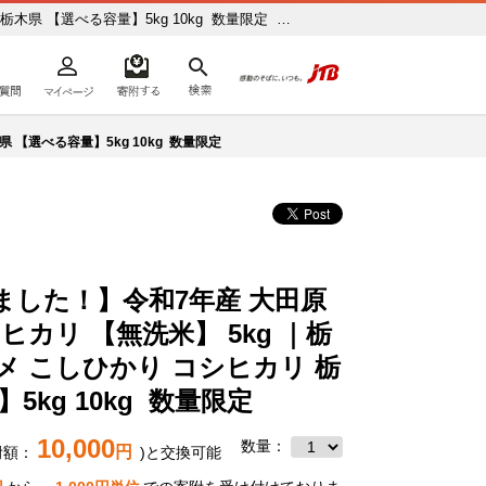
木県 【選べる容量】5kg 10kg 数量限定 ふ
よくあるご質問
マイページ
寄附するリスト
検索
ての方へ
 【選べる容量】5kg 10kg 数量限定
ました！】令和7年産 大田原
シヒカリ 【無洗米】 5kg ｜栃
コメ こしひかり コシヒカリ 栃
5kg 10kg 数量限定
10,000
数量：
円
附額：
)と交換可能