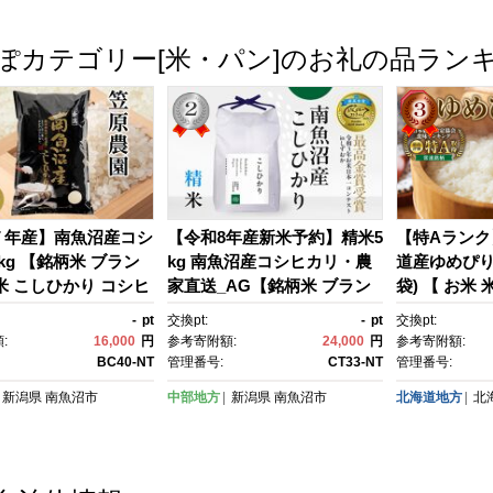
ぽカテゴリー[米・パン]のお礼の品ラン
７年産】南魚沼産コシ
【令和8年産新米予約】精米5
【特Aランク
kg 【銘柄米 ブラン
kg 南魚沼産コシヒカリ・農
道産ゆめぴりか 
米 こしひかり コシヒ
家直送_AG【銘柄米 ブラン
袋) 【 お米 
沼産 南魚沼産 プレミ
ド米 精米 こしひかり コシヒ
e come ライ
-
pt
交換pt:
-
pt
交換pt:
潟米 新潟県産 高評
カリ 魚沼産 新潟米 産地直
e 特A 北海
:
16,000
円
参考寄附額:
24,000
円
参考寄附額:
質 高級 国産米 産
送 お米 米 こめ コメ ご飯 御
飯 ごはん 5k
BC40-NT
管理番号:
CT33-NT
管理番号:
 御飯 ごはん 厳選】
飯 ごはん】【令和8年9月下
海道 】_0480
新潟県
南魚沼市
中部地方
新潟県
南魚沼市
北海道地方
北
旬から1ヶ月以内に順次発送
予定】