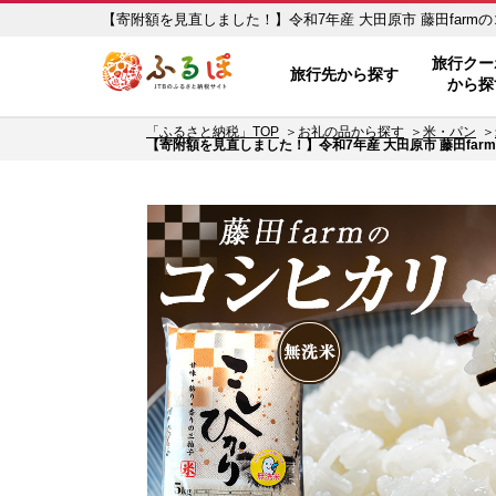
【寄附額を見直しました！】令和7年産 大田原市 藤田farmのコ
ふるぽ JTBのふるさと納税サイト
るさと納税の返礼品で旅行クーポンをＧＥＴ！ - JTBのふるさ
旅行クー
旅行先から探す
から探
「ふるさと納税」TOP
お礼の品から探す
米・パン
【寄附額を見直しました！】令和7年産 大田原市 藤田farmの