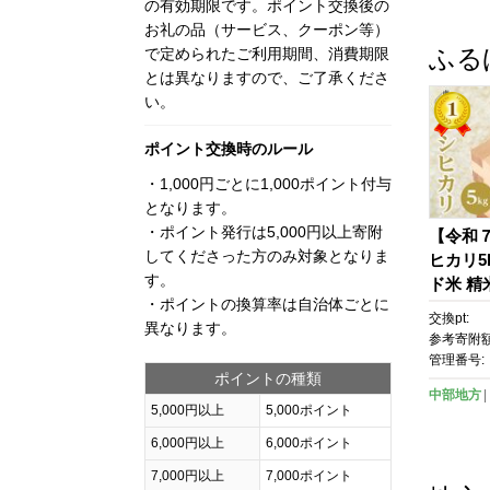
の有効期限です。ポイント交換後の
お礼の品（サービス、クーポン等）
ふる
で定められたご利用期間、消費期限
とは異なりますので、ご了承くださ
い。
ポイント交換時のルール
・1,000円ごとに1,000ポイント付与
となります。
・ポイント発行は5,000円以上寄附
【令和
してくださった方のみ対象となりま
ヒカリ5
す。
ド米 精
・ポイントの換算率は自治体ごとに
カリ 魚
交換pt:
異なります。
アム 新
参考寄附額
価 高品
管理番号:
ポイントの種類
直 ご飯
中部地方
5,000円以上
5,000ポイント
6,000円以上
6,000ポイント
7,000円以上
7,000ポイント