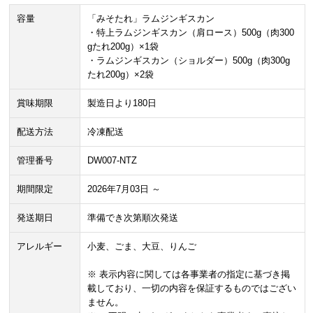
容量
「みそたれ」ラムジンギスカン
・特上ラムジンギスカン（肩ロース）500g（肉300
gたれ200g）×1袋
・ラムジンギスカン（ショルダー）500g（肉300g
たれ200g）×2袋
賞味期限
製造日より180日
配送方法
冷凍配送
管理番号
DW007-NTZ
期間限定
2026年7月03日 ～
発送期日
準備でき次第順次発送
アレルギー
小麦、ごま、大豆、りんご
※ 表示内容に関しては各事業者の指定に基づき掲
載しており、一切の内容を保証するものではござい
ません。