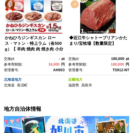
名 牛たん】
4
かねひろジンギスカン ロー
◆近江牛シャトーブリアンかた
ス・マトン・特上ラム（各500
まり/宝牧場【数量限定】
g）【 羊肉 焼肉 肉 焼き肉 小分
け 焼肉用 焼肉セット ラム ロー
交換pt:
-
pt
交換pt:
180,000
pt
ス お肉 やきにく ラム肉 高評
参考寄附額:
16,000
円
参考寄附額:
180,000
円
価 大容量 ランキング おすす
管理番号:
AH003
管理番号:
TS912-NT
め 大人気 詰合せ 詰め合わせ タ
レ 味付け 小分け 個包装 人
北海道地方
近畿地方
気 食べくらべ 長沼町 BBQ バ
北海道
長沼町
滋賀県
高島市
ーベキュー 簡単調理 冷凍 北海
道 キャンプ アウトドア クール
便 】
地方自治体情報