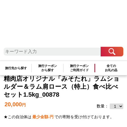
北海道地方
北海道
旭川市
【味付ジンギスカングランプリ2025 オー
旅行クーポン
旅行クーポン
全ての
旅行先から探す
ジー・ラム賞受賞】ごはんが進む！佐久
から探す
ご利用ガイド
お礼の品
精肉店オリジナル「みそたれ」ラムショ
ルダー＆ラム肩ロース（特上）食べ比べ
セット1.5kg_00878
20,000
円
数量：
★この自治体は
最少金額
-
円
での寄附を受け付けております。