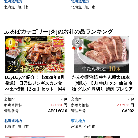
北海道地方
北海道地方
北海道
旭川市
北海道
旭川市
ふるぽカテゴリー[肉]のお礼の品ランキング
DayDay.で紹介！【2026年8月
たんや善治郎 牛たん極太10本
発送】 日乃出ジンギスカン食
（塩味）【肉 牛肉 タン 仙台 名
べ比べ5種【2kg】セット _044
物 グルメ 厚切り 焼肉 プレミア
40
ム バーベキュー ジューシー 柔
交換pt:
-
pt
交換pt:
-
pt
らかい 食品 人気 ギフト 風味豊
参考寄附額:
12,000
円
参考寄附額:
23,500
円
か 旨味 冷凍保存 焼き方簡単 食
管理番号:
AP01VC10
管理番号:
GA002
べ比べ 高級 贅沢 牛タン に
く お肉 BBQ キャンプ アウト
北海道地方
東北地方
ドア 美味しい 仙台牛タン 厚
北海道
旭川市
宮城県
仙台市
切 おすすめ 宮城 冷凍牛タン ぎ
ゅうたん お取り寄せ グルメ 有