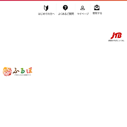
はじめての方へ
よくあるご質問
マイページ
寄附する
ふるぽ JTBのふるさと納税サイト
「ふるさと納税」TOP
お礼の品から探す
肉
羊肉
【味付ジンギスカングランプリ2025 オージー・ラム賞受賞】ごはんが
進む！佐久精肉店オリジナル「みそたれ」ラムショルダー＆ラム肩ロー
ス（特上）食べ比べセット1.5kg_00878