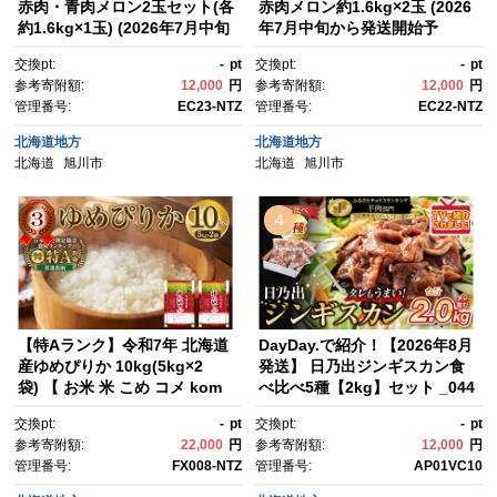
赤肉・青肉メロン2玉セット(各
赤肉メロン約1.6kg×2玉 (2026
約1.6kg×1玉) (2026年7月中旬
年7月中旬から発送開始予
から発送開始予定) 【メロン 赤
定) 【 果物 くだもの フルー
交換pt:
-
pt
交換pt:
-
pt
肉 赤肉メロン 青肉 レッドメロ
ツ メロン 赤肉 赤肉メロン めろ
参考寄附額:
12,000
円
参考寄附額:
12,000
円
ン グリーンメロン めろん mer
ん meron melon 国産 デザー
管理番号:
EC23-NTZ
管理番号:
EC22-NTZ
on melon 国産 デザート 産地
ト 産地直送 旬 お取り寄せ 甘
直送 果物 フルーツ 糖度 甘
い 北海道産 旭川市 北海道 】_
北海道地方
北海道地方
い 旬 2玉 デザート 旭川市ふる
02061
北海道
旭川市
北海道
旭川市
さと納税 北海道ふるさと納
税 旭川市 北海道】_02062
4
【特Aランク】令和7年 北海道
DayDay.で紹介！【2026年8月
産ゆめぴりか 10kg(5kg×2
発送】 日乃出ジンギスカン食
袋) 【 お米 米 こめ コメ kom
べ比べ5種【2kg】セット _044
e come ライス らいす rice 特
40
交換pt:
-
pt
交換pt:
-
pt
A 北海道産 白米 精米 ご飯 ごは
参考寄附額:
22,000
円
参考寄附額:
12,000
円
ん 5kg お米 旭川市 北海道 】_
管理番号:
FX008-NTZ
管理番号:
AP01VC10
04806 ●