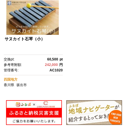
サヌカイト石琴（小）
交換pt:
60,500
pt
参考寄附額:
242,000
円
管理番号:
AC1020
四国地方
香川県
坂出市