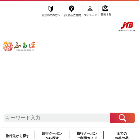
はじめての方へ
よくあるご質問
マイページ
寄附する
ふるぽ JTBのふるさと納税サイト
「ふるさと納税」TOP
お礼の品から探す
平井石産
”平井石産”の検索結果
さらに検索条件を絞り込む
検索結果一覧
1～9件 / 全9件
旅行クーポン
旅行クーポン
全ての
旅行先から探す
から探す
ご利用ガイド
お礼の品