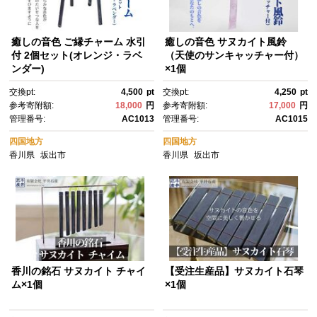
癒しの音色 ご縁チャーム 水引
癒しの音色 サヌカイト風鈴
付 2個セット(オレンジ・ラベ
（天使のサンキャッチャー付）
ンダー)
×1個
交換pt:
4,500
pt
交換pt:
4,250
pt
参考寄附額:
18,000
円
参考寄附額:
17,000
円
管理番号:
AC1013
管理番号:
AC1015
四国地方
四国地方
香川県
坂出市
香川県
坂出市
香川の銘石 サヌカイト チャイ
【受注生産品】サヌカイト石琴
ム×1個
×1個