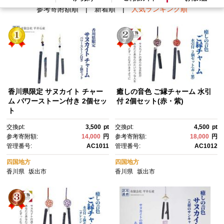
参考寄附額順
|
新着順
|
人気ランキング順
香川県限定 サヌカイト チャー
癒しの音色 ご縁チャーム 水引
ム パワーストーン付き 2個セッ
付 2個セット(赤・紫)
ト
交換pt:
3,500
pt
交換pt:
4,500
pt
参考寄附額:
14,000
円
参考寄附額:
18,000
円
管理番号:
AC1011
管理番号:
AC1012
四国地方
四国地方
香川県
坂出市
香川県
坂出市