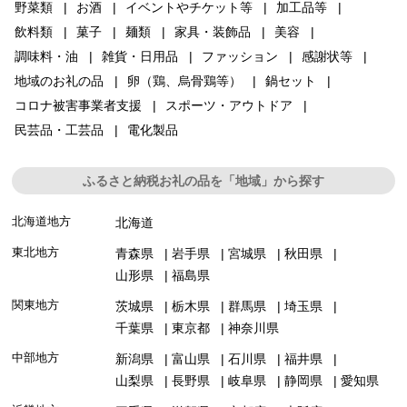
野菜類
お酒
イベントやチケット等
加工品等
飲料類
菓子
麺類
家具・装飾品
美容
調味料・油
雑貨・日用品
ファッション
感謝状等
地域のお礼の品
卵（鶏、烏骨鶏等）
鍋セット
コロナ被害事業者支援
スポーツ・アウトドア
民芸品・工芸品
電化製品
ふるさと納税お礼の品を「地域」から探す
北海道地方
北海道
東北地方
青森県
岩手県
宮城県
秋田県
山形県
福島県
関東地方
茨城県
栃木県
群馬県
埼玉県
千葉県
東京都
神奈川県
中部地方
新潟県
富山県
石川県
福井県
山梨県
長野県
岐阜県
静岡県
愛知県